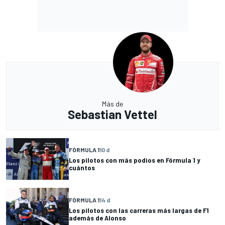
Más de
Sebastian Vettel
FÓRMULA 1
10 d
Los pilotos con más podios en Fórmula 1 y
cuántos
FÓRMULA 1
14 d
Los pilotos con las carreras más largas de F1
además de Alonso