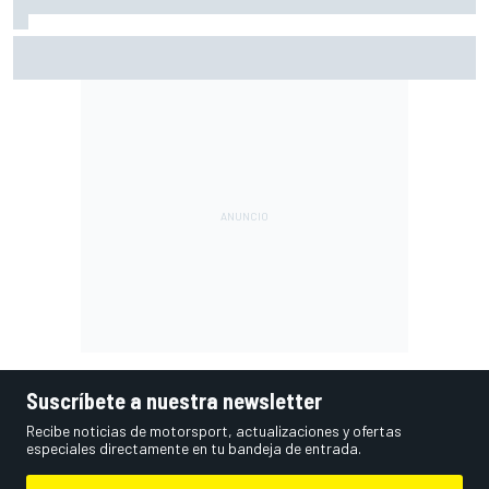
Quartararo, penalizado en Silverstone por un detector de
presión de neumáticos mal configurado
Suscríbete a nuestra newsletter
Recibe noticias de motorsport, actualizaciones y ofertas
especiales directamente en tu bandeja de entrada.