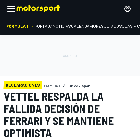
FÓRMULA 1
PORTADA
NOTICIAS
CALENDARIO
RESULTADOS
CLASIFI
DECLARACIONES
Fórmula 1
GP de Japón
VETTEL RESPALDA LA
FALLIDA DECISIÓN DE
FERRARI Y SE MANTIENE
OPTIMISTA