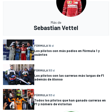
Más de
Sebastian Vettel
FÓRMULA 1
9 d
Los pilotos con más podios en Fórmula 1 y
cuántos
FÓRMULA 1
13 d
Los pilotos con las carreras más largas de F1
además de Alonso
FÓRMULA 1
13 d
Todos los pilotos que han ganado carreras en
F1 y número de victorias