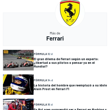
Más de
Ferrari
FÓRMULA 1
2 d
El gran dilema de Ferrari según un experto:
¿libertad a sus pilotos o pensar ya en el
Mundial?
FÓRMULA 1
4 d
La historia del hombre que reemplazó a su ídolo
Alain Prost en Ferrari F1
FÓRMULA 1
5 d
En McLaren sorprendió ver a Ferrari en Madring y