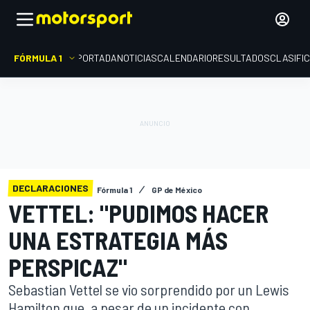
FÓRMULA 1
PORTADA
NOTICIAS
CALENDARIO
RESULTADOS
CLASIFI
DECLARACIONES
Fórmula 1
GP de México
VETTEL: "PUDIMOS HACER
UNA ESTRATEGIA MÁS
PERSPICAZ"
Sebastian Vettel se vio sorprendido por un Lewis
Hamilton que, a pesar de un incidente con