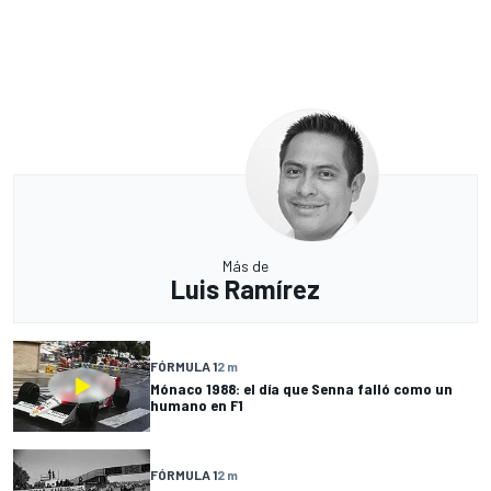
Más de
Luis Ramírez
FÓRMULA 1
2 m
Mónaco 1988: el día que Senna falló como un
humano en F1
FÓRMULA 1
2 m