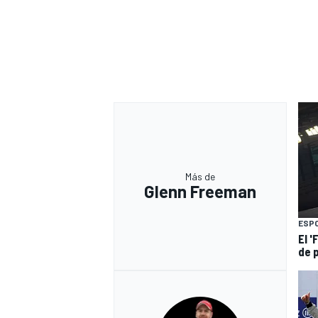
Más de
Glenn Freeman
ESP
El '
de 