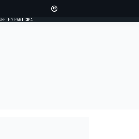
Haz que tu voz se escuche
comentando los artículos
 ÚNETE Y PARTICIPA!
INICIAR SESIÓN
EDICIÓN
ESPAÑA