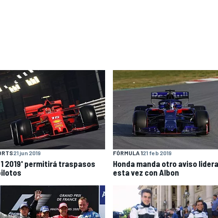
ORTS
21 jun 2019
FÓRMULA 1
21 feb 2019
F1 2019' permitirá traspasos
Honda manda otro aviso lider
pilotos
esta vez con Albon