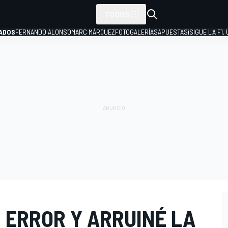
TODOS
ADOS
FERNANDO ALONSO
MARC MÁRQUEZ
FOTOGALERÍAS
APUESTAS
¡SIGUE LA F1,
P
I ERROR Y ARRUINÉ LA