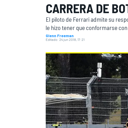
CARRERA DE BO
INDYCAR
WRC
El piloto de Ferrari admite su res
le hizo tener que conformarse con 
Glenn Freeman
Editado:
24 jun 2018, 17:21
WEC
FÓRMULA E