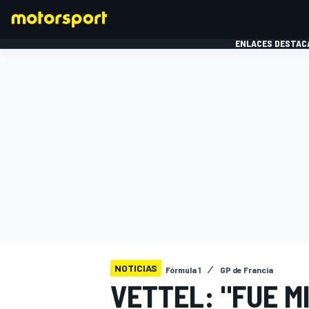
ENLACES DESTAC
FÓRMULA 1
MOTOG
NOTICIAS
Fórmula 1
GP de Francia
VETTEL: "FUE M