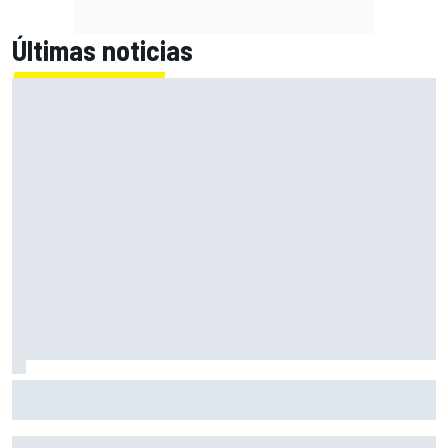
Últimas noticias
Alex Márquez: "Ganar a las Aprilia será imposible. Sin la
caída de Raúl, habrían terminado top 4"