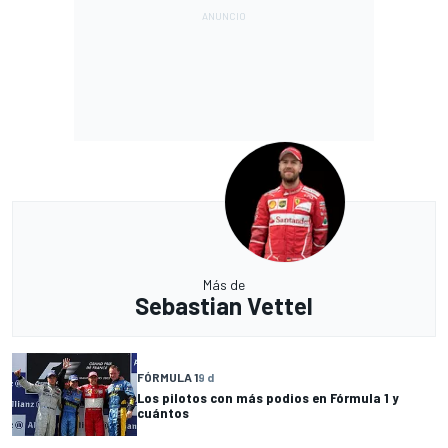
Más de
Sebastian Vettel
FÓRMULA 1
9 d
Los pilotos con más podios en Fórmula 1 y
cuántos