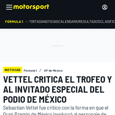
FÓRMULA 1
PORTADA
NOTICIAS
CALENDARIO
RESULTADOS
CLASIFI
NOTICIAS
Fórmula 1
GP de México
VETTEL CRITICA EL TROFEO Y
AL INVITADO ESPECIAL DEL
PODIO DE MÉXICO
Sebastian Vettel fue crítico con la forma en que el
Gran Premio de México involucró al personaje de