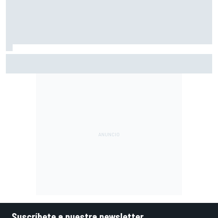
Ogura: "No estaba seguro de poder acabar la carrera por la
degradación"
Suscríbete a nuestra newsletter