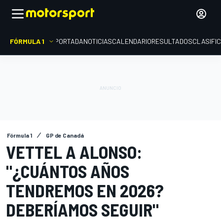
FÓRMULA 1
PORTADA
NOTICIAS
CALENDARIO
RESULTADOS
CLASIFI
Fórmula 1
GP de Canadá
VETTEL A ALONSO:
"¿CUÁNTOS AÑOS
TENDREMOS EN 2026?
DEBERÍAMOS SEGUIR"