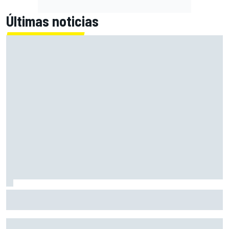
Últimas noticias
La dura reflexión de Norris sobre la F1: "Así no debería
gestionarse un deporte"