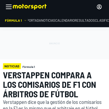
FÓRMULA 1
PORTADA
NOTICIAS
CALENDARIO
RESULTADOS
CLASIFI
NOTICIAS
Fórmula 1
VERSTAPPEN COMPARA A
LOS COMISARIOS DE F1 CON
ÁRBITROS DE FÚTBOL
Verstappen dice que la gestión de los comisarios
en la F1 es lo mismo que el arbitraje en el fútbol,