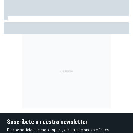
Márquez: "El año pasado marcaba la diferencia en puntos
en los que ahora voy algo peor"
Suscríbete a nuestra newsletter
Recibe noticias de motorsport, actualizaciones y ofertas