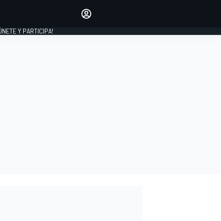
Haz que tu voz se escuche
comentando los artículos
 ÚNETE Y PARTICIPA!
INICIAR SESIÓN
EDICIÓN
ESPAÑA