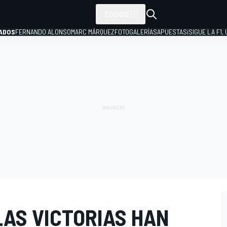
TODOS
ADOS
FERNANDO ALONSO
MARC MÁRQUEZ
FOTOGALERÍAS
APUESTAS
¡SIGUE LA F1,
P
LAS VICTORIAS HAN