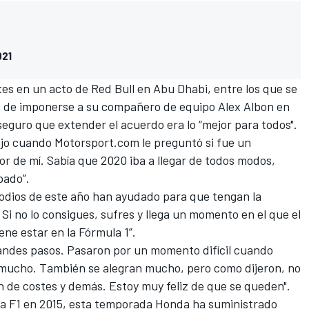
021
es en un acto de Red Bull en Abu Dhabi, entre los que se
s de imponerse a su compañero de equipo Alex Albon en
eguro que extender el acuerdo era lo “mejor para todos".
ijo cuando
Motorsport.com
le preguntó si fue un
ejor de mí. Sabía que 2020 iba a llegar de todos modos,
pado”.
 podios de este año han ayudado para que tengan la
 Si no lo consigues, sufres y llega un momento en el que el
ne estar en la Fórmula 1”.
andes pasos. Pasaron por un momento difícil cuando
o mucho. También se alegran mucho, pero como dijeron, no
én de costes y demás. Estoy muy feliz de que se queden".
la F1 en 2015, esta temporada Honda ha suministrado