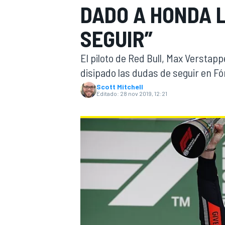
DADO A HONDA 
INDYCAR
WRC
SEGUIR”
El piloto de Red Bull, Max Verstap
disipado las dudas de seguir en Fó
Scott Mitchell
Editado:
28 nov 2019, 12:21
WEC
FÓRMULA E