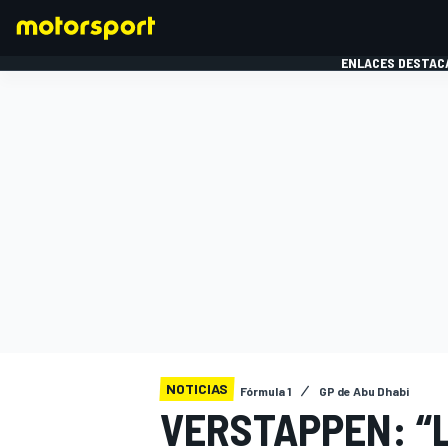
ENLACES DESTAC
FÓRMULA 1
MOTOG
NOTICIAS
Fórmula 1
GP de Abu Dhabi
VERSTAPPEN: “