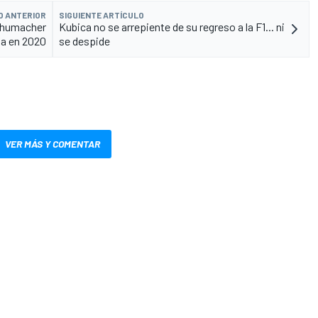
O ANTERIOR
SIGUIENTE ARTÍCULO
chumacher
Kubica no se arrepiente de su regreso a la F1... ni
a en 2020
se despide
VER MÁS Y COMENTAR