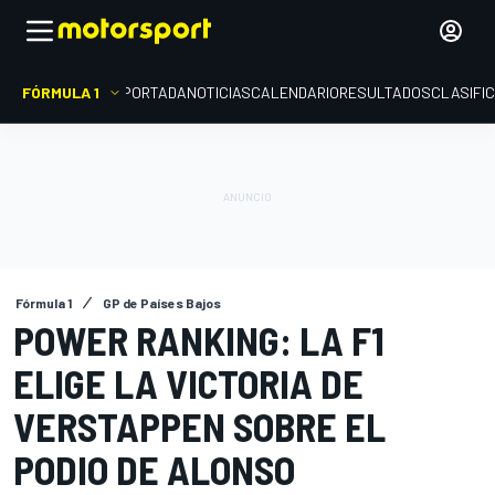
FÓRMULA 1
PORTADA
NOTICIAS
CALENDARIO
RESULTADOS
CLASIFI
Fórmula 1
GP de Países Bajos
POWER RANKING: LA F1
ELIGE LA VICTORIA DE
VERSTAPPEN SOBRE EL
PODIO DE ALONSO