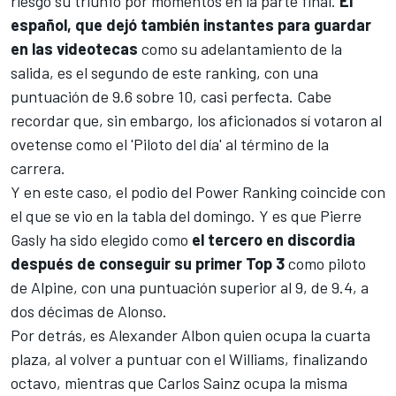
riesgo su triunfo por momentos en la parte final.
El
español, que dejó también instantes para guardar
en las videotecas
como
su adelantamiento de la
salida
, es el segundo de este ranking, con una
puntuación de 9.6 sobre 10, casi perfecta. Cabe
recordar que, sin embargo, los aficionados
sí votaron al
ovetense como el 'Piloto del día' al término de la
carrera
.
Y en este caso, el podio del Power Ranking coincide con
el que se vio en la tabla del domingo. Y es que
Pierre
Gasly
ha sido elegido como
el tercero en discordia
después de conseguir su primer Top 3
como piloto
de
Alpine
, con una puntuación superior al 9, de 9.4, a
dos décimas de Alonso.
Por detrás, es
Alexander Albon
quien ocupa la cuarta
plaza, al volver a puntuar con el
Williams
, finalizando
octavo, mientras que
Carlos Sainz
ocupa la misma