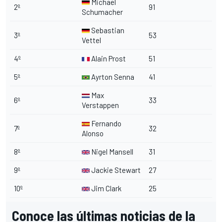
Michael
2º
91
Schumacher
Sebastian
3º
53
Vettel
4º
Alain Prost
51
5º
Ayrton Senna
41
Max
6º
33
Verstappen
Fernando
7º
32
Alonso
8º
Nigel Mansell
31
9º
Jackie Stewart
27
10º
Jim Clark
25
Conoce las últimas noticias de la