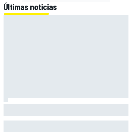
Últimas noticias
El momento en el que Stroll llegó a dejar de disfrutar de las
carreras