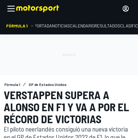
FÓRMULA 1
PORTADA
NOTICIAS
CALENDARIO
RESULTADOS
CLASIFI
Fórmula 1
GP de Estados Unidos
VERSTAPPEN SUPERA A
ALONSO EN F1 Y VA A POR EL
RÉCORD DE VICTORIAS
El piloto neerlandés consiguió una nueva victoria
en el GP de Estados Unidos 2022 de F1, lo que le