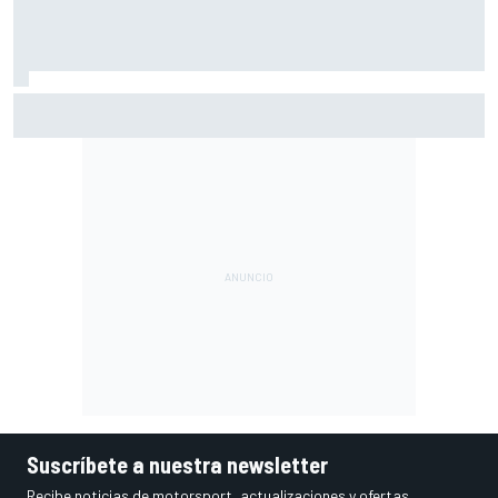
Vowles defiende el proyecto de Williams pese a sus pobres
resultados en 2026
Suscríbete a nuestra newsletter
Recibe noticias de motorsport, actualizaciones y ofertas