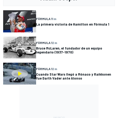
FÓRMULA 1
1 m
La primera victoria de Hamilton en Fórmula 1
FÓRMULA 1
2 m
Bruce McLaren, el fundador de un equipo
legendario (1937-1970)
FÓRMULA 1
2 m
Cuando Star Wars llegó a Mónaco y Raikkonen
fue Darth Vader ante Alonso