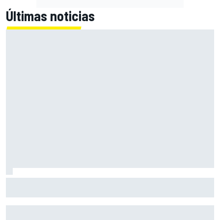
Últimas noticias
Con el Destrier, Bugatti convierte su Bolide de circuito en
una escultura sobre ruedas