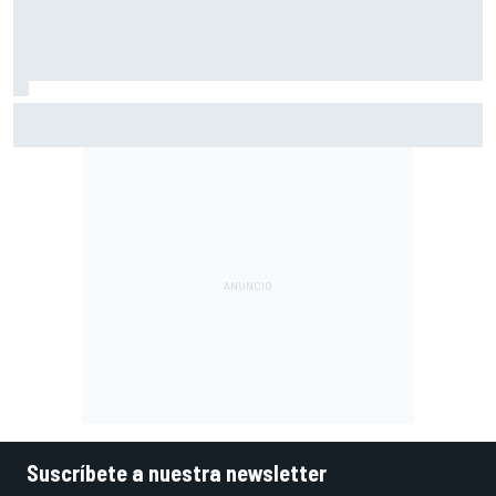
El gran dilema de Ferrari según un experto: ¿libertad a sus
pilotos o pensar ya en el Mundial?
Suscríbete a nuestra newsletter