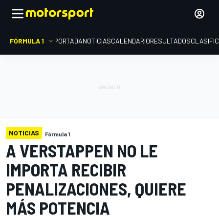
FÓRMULA 1
PORTADA
NOTICIAS
CALENDARIO
RESULTADOS
CLASIFI
NOTICIAS
Fórmula 1
A VERSTAPPEN NO LE
IMPORTA RECIBIR
PENALIZACIONES, QUIERE
MÁS POTENCIA