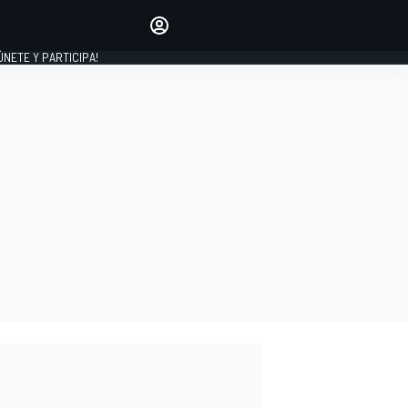
Haz que tu voz se escuche
comentando los artículos
 ÚNETE Y PARTICIPA!
INICIAR SESIÓN
EDICIÓN
ESPAÑA