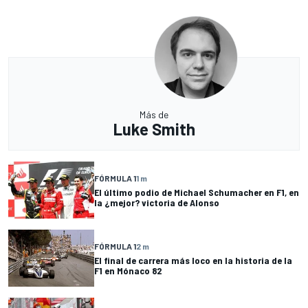
Más de
Luke Smith
FÓRMULA 1
1 m
El último podio de Michael Schumacher en F1, en
la ¿mejor? victoria de Alonso
FÓRMULA 1
2 m
El final de carrera más loco en la historia de la
F1 en Mónaco 82