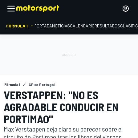
FÓRMULA 1
PORTADA
NOTICIAS
CALENDARIO
RESULTADOS
CLASIFI
Fórmula 1
GP de Portugal
VERSTAPPEN: "NO ES
AGRADABLE CONDUCIR EN
PORTIMAO"
Max Verstappen deja claro su parecer sobre el
circuito de Portimao tras los libres del viernes,