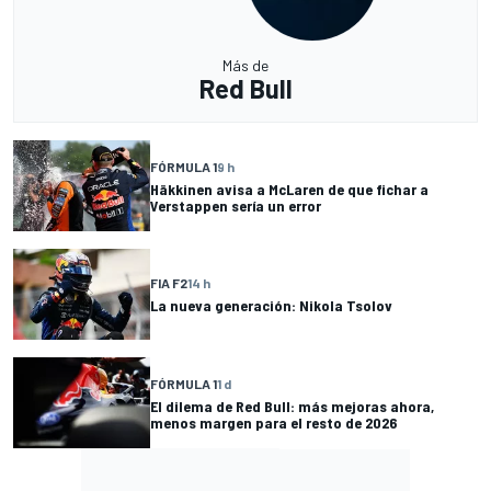
Más de
Red Bull
FÓRMULA 1
9 h
Häkkinen avisa a McLaren de que fichar a
Verstappen sería un error
FIA F2
14 h
La nueva generación: Nikola Tsolov
FÓRMULA 1
1 d
El dilema de Red Bull: más mejoras ahora,
menos margen para el resto de 2026