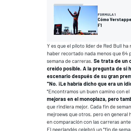
FORMULA 1
Cómo Verstappen
F1
Y es que el piloto líder de
Red Bull
ha r
haber recortado nada menos que 64 
semana de carreras.
Se trata de un 
creído posible. A la pregunta de si 
escenario después de su gran prem
"No. ¡Le habría dicho que era un idi
"Encontramos un buen camino con el 
mejoras en el monoplaza, pero tam
que rindiera mejor. Cada fin de sema
mejroews que otros, pero en general 
en comparación con las carreras anter
El neerlandés celebró un "fin de sema