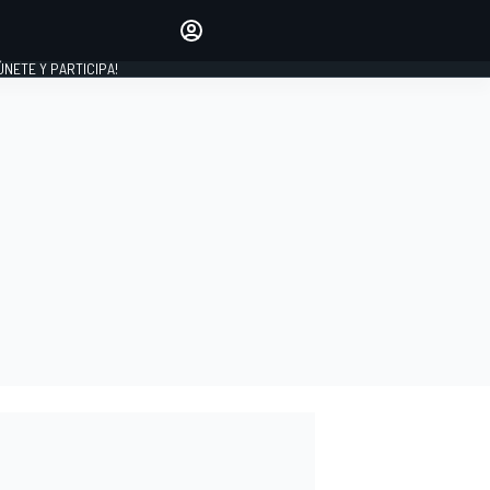
Haz que tu voz se escuche
comentando los artículos
 ÚNETE Y PARTICIPA!
INICIAR SESIÓN
EDICIÓN
ESPAÑA