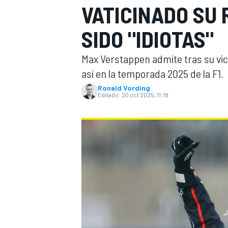
VATICINADO SU
INDYCAR
WRC
SIDO "IDIOTAS"
Max Verstappen admite tras su vic
así en la temporada 2025 de la F1.
Ronald Vording
Editado:
20 oct 2025, 11:18
WEC
FÓRMULA E