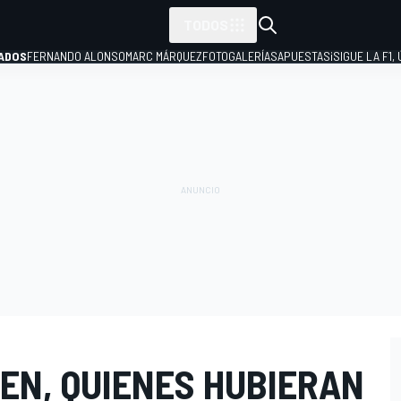
TODOS
ADOS
FERNANDO ALONSO
MARC MÁRQUEZ
FOTOGALERÍAS
APUESTAS
¡SIGUE LA F1,
P
EN, QUIENES HUBIERAN