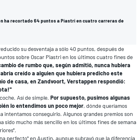
 ha recortado 64 puntos a Piastri en cuatro carreras de
educido su desventaja a sólo 40 puntos, después de
puntos sobre
Oscar Piastri
en los últimos cuatro fines de
cambio de rumbo que, según admitió, nunca hubiera
habría creído a alguien que hubiera predicho este
io de casa, en Zandvoort, Verstappen respondió:
ota!"
coche. Así de simple.
Por supuesto, pusimos algunas
bién lo entendimos un poco mejor
, dónde queríamos
na intentamos conseguirlo. Algunos grandes premios son
ha sido mucho más sencillo en los últimos fines de semana
iores".
na perfecto" en Austin, aunque subrayó que la diferencia