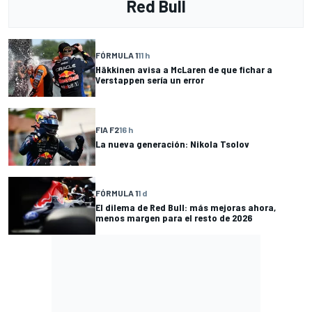
Red Bull
FÓRMULA 1
11 h
Häkkinen avisa a McLaren de que fichar a
Verstappen sería un error
FIA F2
16 h
La nueva generación: Nikola Tsolov
FÓRMULA 1
1 d
El dilema de Red Bull: más mejoras ahora,
menos margen para el resto de 2026