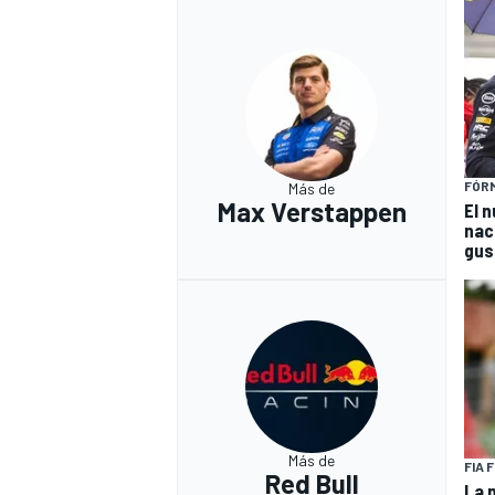
FÓRM
Más de
Max Verstappen
El 
nac
gus
Más de
FIA 
Red Bull
La 