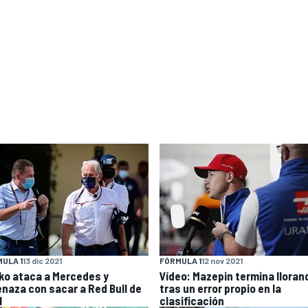
ULA 1
13 dic 2021
FÓRMULA 1
12 nov 2021
ko ataca a Mercedes y
Vídeo: Mazepin termina lloran
naza con sacar a Red Bull de
tras un error propio en la
1
clasificación