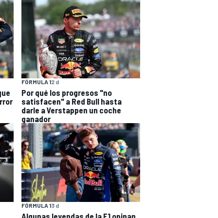
FÓRMULA 1
2 d
que
Por qué los progresos "no
rror
satisfacen" a Red Bull hasta
darle a Verstappen un coche
ganador
FÓRMULA 1
3 d
Algunas leyendas de la F1 opinan