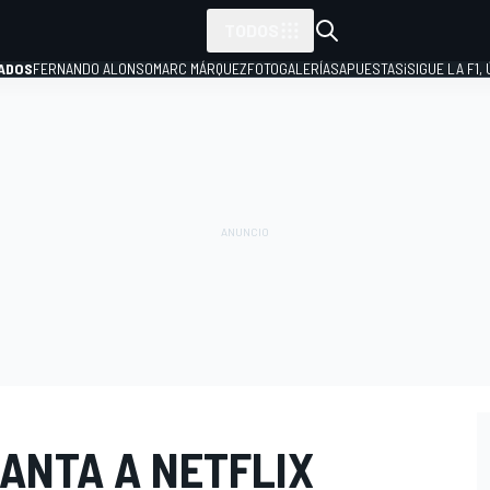
TODOS
ADOS
FERNANDO ALONSO
MARC MÁRQUEZ
FOTOGALERÍAS
APUESTAS
¡SIGUE LA F1,
P
ANTA A NETFLIX