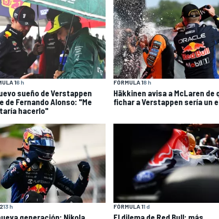
ULA 1
6 h
FÓRMULA 1
8 h
nuevo sueño de Verstappen
Häkkinen avisa a McLaren de 
e de Fernando Alonso: "Me
fichar a Verstappen sería un e
taría hacerlo"
F2
13 h
FÓRMULA 1
1 d
nueva generación: Nikola
El dilema de Red Bull: más