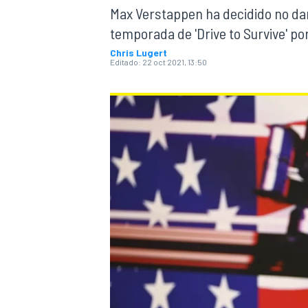
Max Verstappen ha decidido no dar
temporada de 'Drive to Survive' por
INDYCAR
WRC
Chris Lugert
Editado:
22 oct 2021, 13:50
WEC
FÓRMULA E