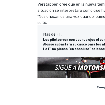
Verstappen cree que en la nueva te
situación se interpretará como que hu
"Nos chocamos una vez cuando íbamos
soltó.
Más de F1:
Los pilotos ven con buenos ojos el ca
Alonso subastará su casco para los a
La F1 no piensa "en absoluto" celebrar
MÁS CATEGORÍAS
Compa