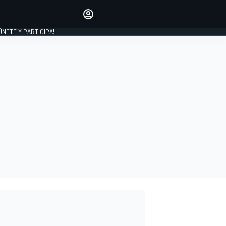
Haz que tu voz se escuche
comentando los artículos
 ÚNETE Y PARTICIPA!
INICIAR SESIÓN
EDICIÓN
ESPAÑA