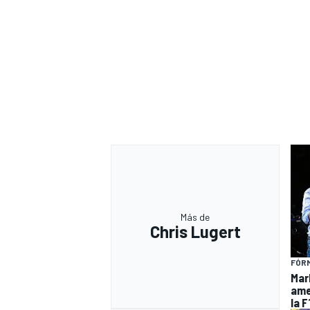
Más de
Chris Lugert
FÓRM
Mar
ame
la F