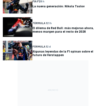
FIA F2
8 h
La nueva generación: Nikola Tsolov
FÓRMULA 1
21 h
El dilema de Red Bull: más mejoras ahora,
menos margen para el resto de 2026
FÓRMULA 1
2 d
Algunas leyendas de la F1 opinan sobre el
futuro de Verstappen