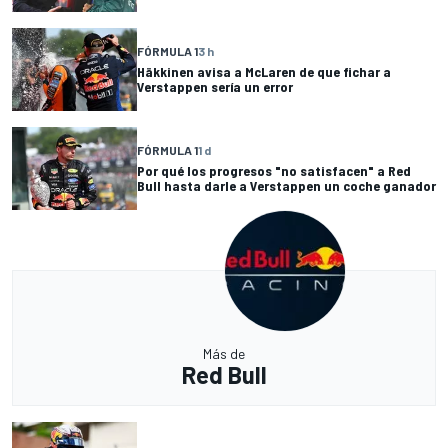
FÓRMULA 1
3 h
Häkkinen avisa a McLaren de que fichar a
Verstappen sería un error
FÓRMULA 1
1 d
Por qué los progresos "no satisfacen" a Red
Bull hasta darle a Verstappen un coche ganador
Más de
Red Bull