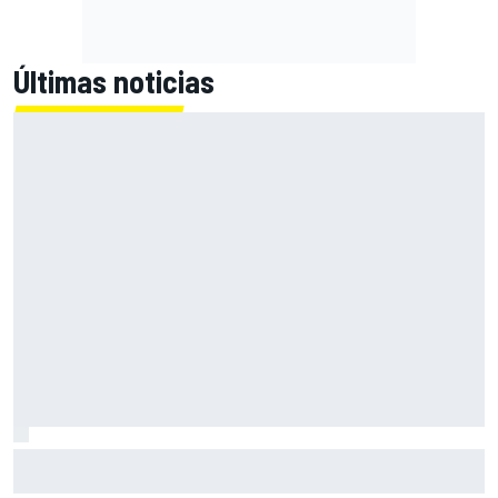
Últimas noticias
Moto3 en Silverstone - Resumen y resultados - Perrone
lidera la Práctica por solo 10 milésimas