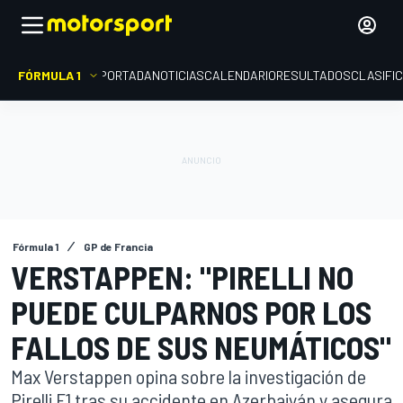
FÓRMULA 1
PORTADA
NOTICIAS
CALENDARIO
RESULTADOS
CLASIFI
Fórmula 1
GP de Francia
VERSTAPPEN: "PIRELLI NO
PUEDE CULPARNOS POR LOS
FALLOS DE SUS NEUMÁTICOS"
Max Verstappen opina sobre la investigación de
Pirelli F1 tras su accidente en Azerbaiyán y asegura