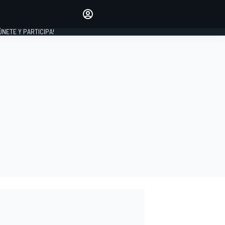
Haz que tu voz se escuche
comentando los artículos
 ÚNETE Y PARTICIPA!
INICIAR SESIÓN
EDICIÓN
ESPAÑA