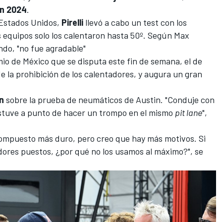
en 2024
.
Estados Unidos
,
Pirelli
llevó a cabo un test con los
 equipos solo los calentaron hasta 50º. Según
Max
do, "no fue agradable"
io de México
que se disputa este fin de semana, el de
e la prohibición de los calentadores, y augura un gran
n
sobre la prueba de neumáticos de
Austin
. "Conduje con
 estuve a punto de hacer un trompo en el mismo
pit lane
",
ompuesto más duro, pero creo que hay más motivos. Si
dores puestos, ¿por qué no los usamos al máximo?", se