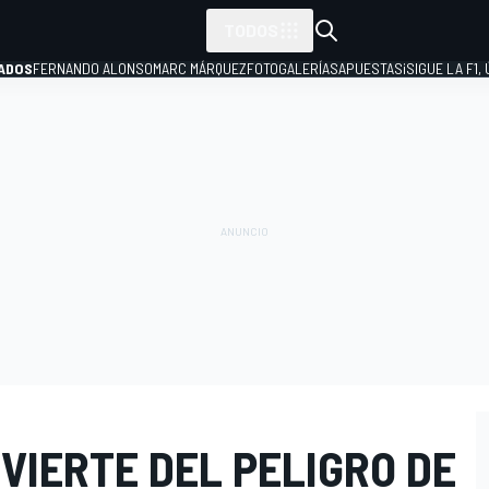
TODOS
ADOS
FERNANDO ALONSO
MARC MÁRQUEZ
FOTOGALERÍAS
APUESTAS
¡SIGUE LA F1,
P
VIERTE DEL PELIGRO DE