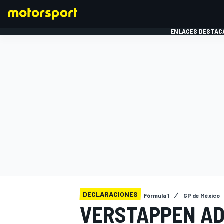
ENLACES DESTAC
FÓRMULA 1
MOTOG
DECLARACIONES
Fórmula 1
GP de México
VERSTAPPEN AD