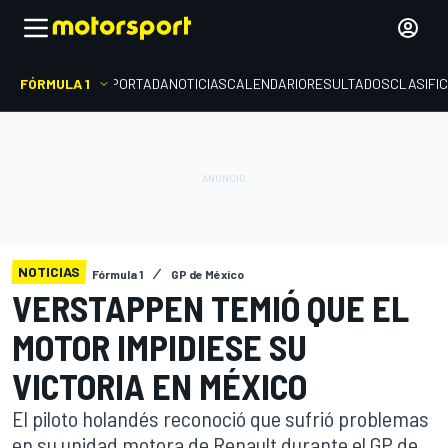
FÓRMULA 1
PORTADA
NOTICIAS
CALENDARIO
RESULTADOS
CLASIFI
NOTICIAS
Fórmula 1
GP de México
VERSTAPPEN TEMIÓ QUE EL
MOTOR IMPIDIESE SU
VICTORIA EN MÉXICO
El piloto holandés reconoció que sufrió problemas
en su unidad motora de Renault durante el GP de