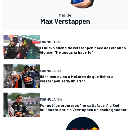
Más de
Max Verstappen
FÓRMULA 1
1 d
El nuevo sueño de Verstappen nace de Fernando
Alonso: "Me gustaría hacerlo"
FÓRMULA 1
1 d
Häkkinen avisa a McLaren de que fichar a
Verstappen sería un error
FÓRMULA 1
3 d
Por qué los progresos "no satisfacen" a Red
Bull hasta darle a Verstappen un coche ganador