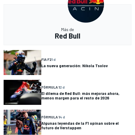
Más de
Red Bull
FIA F2
1 d
La nueva generación: Nikola Tsolov
FÓRMULA 1
2 d
El dilema de Red Bull: más mejoras ahora,
menos margen para el resto de 2026
FÓRMULA 1
4 d
Algunas leyendas de la F1 opinan sobre el
futuro de Verstappen