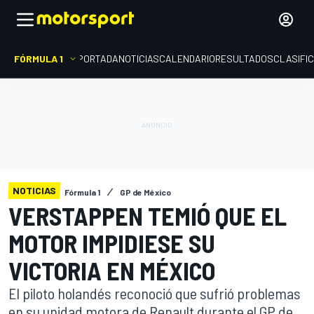
FÓRMULA 1
PORTADA
NOTICIAS
CALENDARIO
RESULTADOS
CLASIFI
NOTICIAS
Fórmula 1
GP de México
VERSTAPPEN TEMIÓ QUE EL
MOTOR IMPIDIESE SU
VICTORIA EN MÉXICO
El piloto holandés reconoció que sufrió problemas
en su unidad motora de Renault durante el GP de