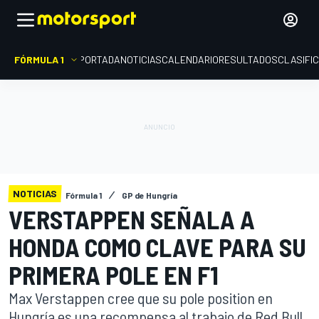
FÓRMULA 1
PORTADA
NOTICIAS
CALENDARIO
RESULTADOS
CLASIFI
NOTICIAS
Fórmula 1
GP de Hungría
VERSTAPPEN SEÑALA A
HONDA COMO CLAVE PARA SU
PRIMERA POLE EN F1
Max Verstappen cree que su pole position en
Hungría es una recompensa al trabajo de Red Bull