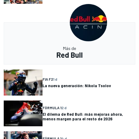
Más de
Red Bull
FIA F2
1 d
La nueva generación: Nikola Tsolov
FÓRMULA 1
2 d
El dilema de Red Bull: más mejoras ahora,
menos margen para el resto de 2026
FÓRMULA 1
4 d