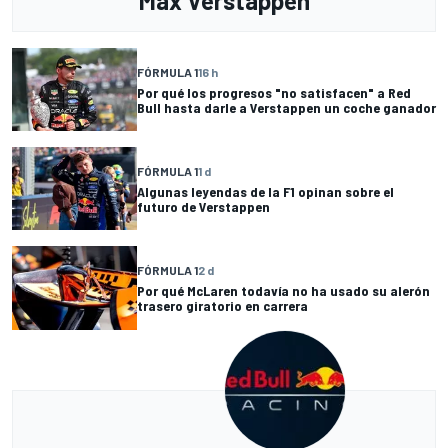
Max Verstappen
FÓRMULA 1
16 h
Por qué los progresos "no satisfacen" a Red
Bull hasta darle a Verstappen un coche ganador
FÓRMULA 1
1 d
Algunas leyendas de la F1 opinan sobre el
futuro de Verstappen
FÓRMULA 1
2 d
Por qué McLaren todavía no ha usado su alerón
trasero giratorio en carrera