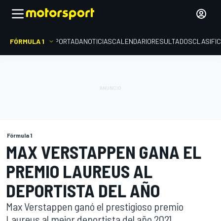
FÓRMULA 1
PORTADA
NOTICIAS
CALENDARIO
RESULTADOS
CLASIFI
Fórmula 1
MAX VERSTAPPEN GANA EL
PREMIO LAUREUS AL
DEPORTISTA DEL AÑO
Max Verstappen ganó el prestigioso premio
Laureus al mejor deportista del año 2021,