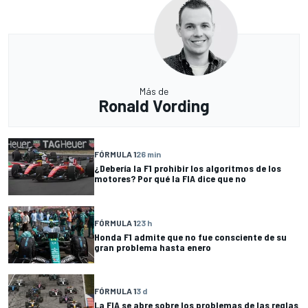
Más de
Ronald Vording
FÓRMULA 1
26 min
¿Debería la F1 prohibir los algoritmos de los
motores? Por qué la FIA dice que no
FÓRMULA 1
23 h
Honda F1 admite que no fue consciente de su
gran problema hasta enero
FÓRMULA 1
3 d
La FIA se abre sobre los problemas de las reglas