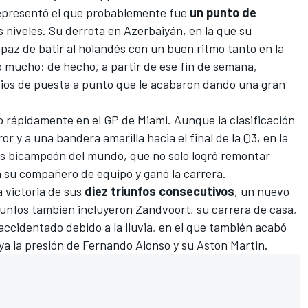
representó el que probablemente fue
un punto de
 niveles. Su derrota en
Azerbaiyán
, en la que su
paz de batir al holandés con un buen ritmo tanto en la
ñó mucho: de hecho, a partir de ese fin de semana,
os de puesta a punto que le acabaron dando una gran
o rápidamente en
el GP de Miami
. Aunque la clasificación
r y a una bandera amarilla hacia el final de la Q3, en la
es bicampeón del mundo, que no solo logró remontar
a su compañero de equipo y ganó la carrera.
 victoria de sus
diez triunfos consecutivos
, un nuevo
riunfos también incluyeron Zandvoort, su carrera de casa,
ccidentado debido a la lluvia, en el que también acabó
a la presión de
Fernando Alonso
y su
Aston Martin
.