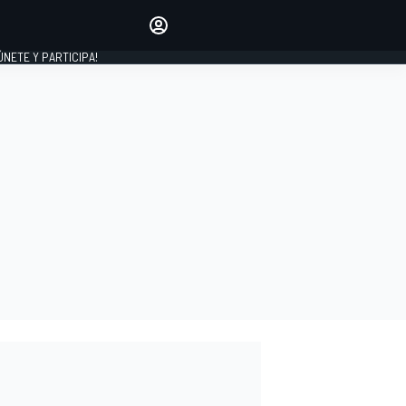
Haz que tu voz se escuche
comentando los artículos
 ÚNETE Y PARTICIPA!
INICIAR SESIÓN
EDICIÓN
ESPAÑA