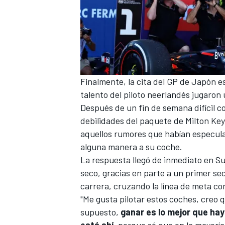
Finalmente, la cita del
GP de Japón
es
talento del piloto neerlandés jugaron 
Después de
un fin de semana difícil 
debilidades del paquete de Milton Ke
aquellos rumores que habían especula
alguna manera a su coche.
La respuesta llegó de inmediato en S
seco, gracias en parte a un primer se
carrera, cruzando la línea de meta co
"Me gusta pilotar estos coches, creo q
supuesto,
ganar es lo mejor que hay
está ahí,
porque sé que en la mayoría 