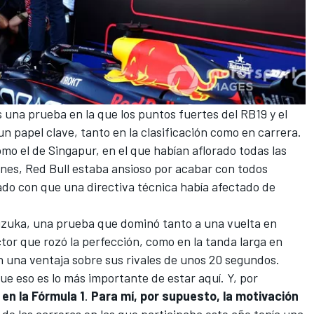
 una prueba en la que los puntos fuertes del
RB19
y el
un papel clave, tanto en la clasificación como en carrera.
como el de Singapur
, en el que habían aflorado todas las
ynes, Red Bull estaba ansioso por acabar con todos
do con que una directiva técnica había afectado de
uzuka, una prueba que dominó tanto a una vuelta en
ctor que rozó la perfección, como en la tanda larga en
n una ventaja sobre sus rivales de unos 20 segundos.
ue eso es lo más importante de estar aquí. Y, por
 en la Fórmula 1
.
Para mí, por supuesto, la motivación
de las carreras en las que participaba este año tenía una