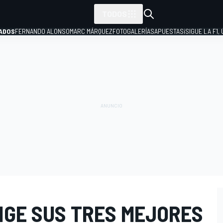
TODOS
ADOS
FERNANDO ALONSO
MARC MÁRQUEZ
FOTOGALERÍAS
APUESTAS
¡SIGUE LA F1,
P
IGE SUS TRES MEJORES