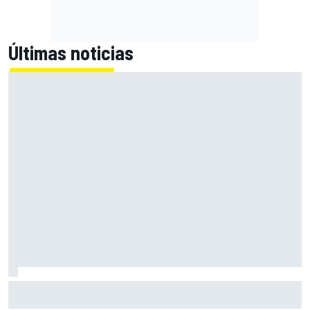
Últimas noticias
El momento en el que Stroll llegó a dejar de disfrutar de las
carreras