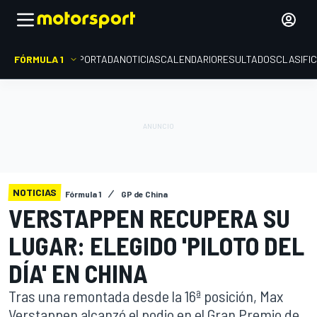
FÓRMULA 1
PORTADA
NOTICIAS
CALENDARIO
RESULTADOS
CLASIFI
NOTICIAS
Fórmula 1
GP de China
VERSTAPPEN RECUPERA SU
LUGAR: ELEGIDO 'PILOTO DEL
DÍA' EN CHINA
Tras una remontada desde la 16ª posición, Max
Verstappen alcanzó el podio en el Gran Premio de