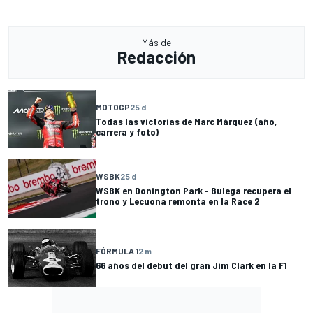
Más de
Redacción
MOTOGP
25 d
Todas las victorias de Marc Márquez (año,
carrera y foto)
WSBK
25 d
WSBK en Donington Park - Bulega recupera el
trono y Lecuona remonta en la Race 2
FÓRMULA 1
2 m
66 años del debut del gran Jim Clark en la F1