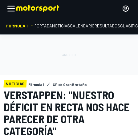
FÓRMULA 1
PORTADA
NOTICIAS
CALENDARIO
RESULTADOS
CLASIFI
NOTICIAS
Fórmula 1
GP de Gran Bretaña
VERSTAPPEN: "NUESTRO
DÉFICIT EN RECTA NOS HACE
PARECER DE OTRA
CATEGORÍA"