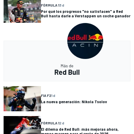
FÓRMULA 1
3 d
Por qué los progresos "no satisfacen" a Red
Bull hasta darle a Verstappen un coche ganador
Más de
Red Bull
FIA F2
1 d
La nueva generación: Nikola Tsolov
FÓRMULA 1
2 d
El dilema de Red Bull: más mejoras ahora,
menos margen para el resto de 2026