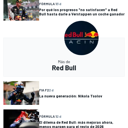
FÓRMULA 1
3 d
Por qué los progresos "no satisfacen" a Red
Bull hasta darle a Verstappen un coche ganador
Más de
Red Bull
FIA F2
2 d
La nueva generación: Nikola Tsolov
FÓRMULA 1
2 d
El dilema de Red Bull: más mejoras ahora,
menos margen para el resto de 2026