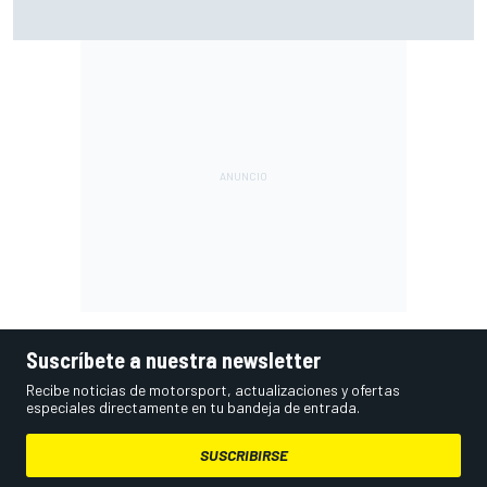
La razón por la que Norris recibe más críticas de las que
merece
Suscríbete a nuestra newsletter
Recibe noticias de motorsport, actualizaciones y ofertas
especiales directamente en tu bandeja de entrada.
SUSCRIBIRSE