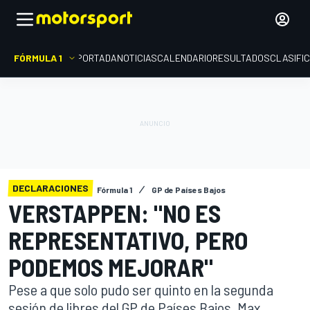
FÓRMULA 1
PORTADA
NOTICIAS
CALENDARIO
RESULTADOS
CLASIFI
DECLARACIONES
Fórmula 1
GP de Países Bajos
VERSTAPPEN: "NO ES
REPRESENTATIVO, PERO
PODEMOS MEJORAR"
Pese a que solo pudo ser quinto en la segunda
sesión de libres del GP de Países Bajos, Max