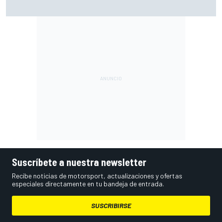
Las notas de mitad de temporada de la F1 2026: Cadillac
arranca con buen pie su aventura
Suscríbete a nuestra newsletter
Recibe noticias de motorsport, actualizaciones y ofertas
especiales directamente en tu bandeja de entrada.
SUSCRIBIRSE