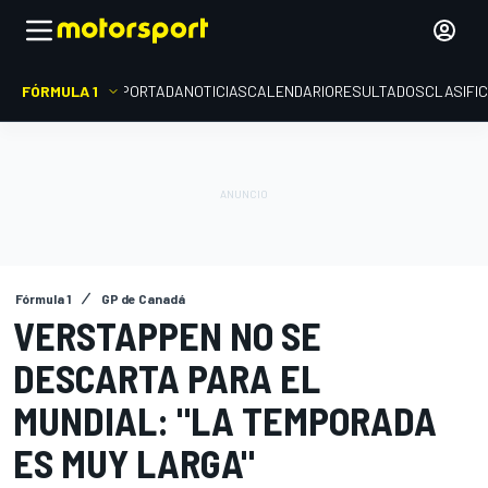
FÓRMULA 1
PORTADA
NOTICIAS
CALENDARIO
RESULTADOS
CLASIFI
Fórmula 1
GP de Canadá
VERSTAPPEN NO SE
DESCARTA PARA EL
MUNDIAL: "LA TEMPORADA
ES MUY LARGA"