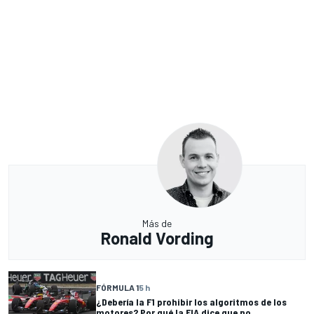
Más de
Ronald Vording
FÓRMULA 1
5 h
¿Debería la F1 prohibir los algoritmos de los
motores? Por qué la FIA dice que no