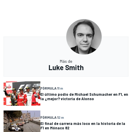
Más de
Luke Smith
FÓRMULA 1
1 m
El último podio de Michael Schumacher en F1, en
la ¿mejor? victoria de Alonso
FÓRMULA 1
2 m
El final de carrera más loco en la historia de la
F1 en Mónaco 82