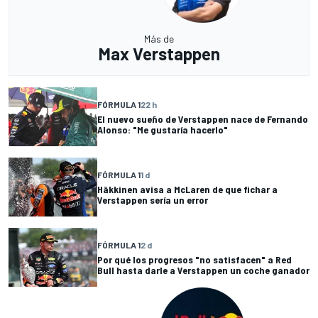
Más de
Max Verstappen
FÓRMULA 1
22 h
El nuevo sueño de Verstappen nace de Fernando
Alonso: "Me gustaría hacerlo"
FÓRMULA 1
1 d
Häkkinen avisa a McLaren de que fichar a
Verstappen sería un error
FÓRMULA 1
2 d
Por qué los progresos "no satisfacen" a Red
Bull hasta darle a Verstappen un coche ganador