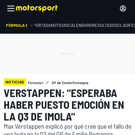
FÓRMULA 1
PORTADA
NOTICIAS
CALENDARIO
RESULTADOS
CLASIFI
NOTICIAS
Fórmula 1
GP de Emilia Romagna
VERSTAPPEN: "ESPERABA
HABER PUESTO EMOCIÓN EN
LA Q3 DE IMOLA"
Max Verstappen explicó por qué cree que el fallo de
una bujía en la Q2 del GP de Emilia Romagna