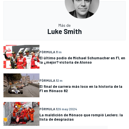
Más de
Luke Smith
FÓRMULA 1
1 m
El último podio de Michael Schumacher en F1, en
la ¿mejor? victoria de Alonso
FÓRMULA 1
2 m
El final de carrera más loco en la historia de la
F1 en Mónaco 82
FÓRMULA 1
29 may 2024
La maldición de Mónaco que rompió Leclerc: la
lista de desgracias