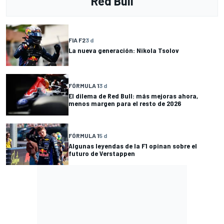
Red Bull
FIA F2
3 d
La nueva generación: Nikola Tsolov
FÓRMULA 1
3 d
El dilema de Red Bull: más mejoras ahora,
menos margen para el resto de 2026
FÓRMULA 1
5 d
Algunas leyendas de la F1 opinan sobre el
futuro de Verstappen