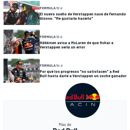
FÓRMULA 1
2 d
El nuevo sueño de Verstappen nace de Fernando
Alonso: "Me gustaría hacerlo"
FÓRMULA 1
2 d
Häkkinen avisa a McLaren de que fichar a
Verstappen sería un error
FÓRMULA 1
4 d
Por qué los progresos "no satisfacen" a Red
Bull hasta darle a Verstappen un coche ganador
Más de