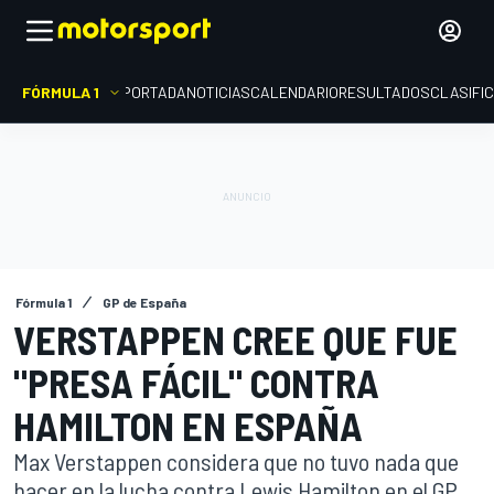
FÓRMULA 1
PORTADA
NOTICIAS
CALENDARIO
RESULTADOS
CLASIFI
Fórmula 1
GP de España
VERSTAPPEN CREE QUE FUE
"PRESA FÁCIL" CONTRA
HAMILTON EN ESPAÑA
Max Verstappen considera que no tuvo nada que
hacer en la lucha contra Lewis Hamilton en el GP