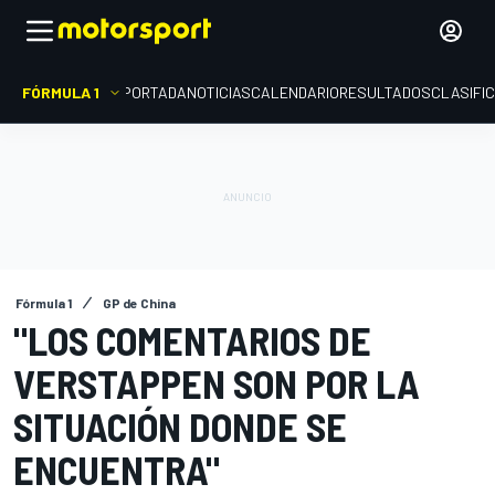
FÓRMULA 1
PORTADA
NOTICIAS
CALENDARIO
RESULTADOS
CLASIFI
Fórmula 1
GP de China
"LOS COMENTARIOS DE
VERSTAPPEN SON POR LA
SITUACIÓN DONDE SE
ENCUENTRA"