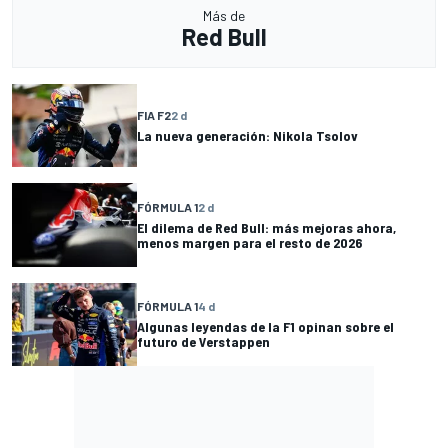
Más de
Red Bull
FIA F2
2 d
La nueva generación: Nikola Tsolov
FÓRMULA 1
2 d
El dilema de Red Bull: más mejoras ahora,
menos margen para el resto de 2026
FÓRMULA 1
4 d
Algunas leyendas de la F1 opinan sobre el
futuro de Verstappen