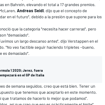
as en Bahrein, elevando el total a 17 grandes premios
.
McLaren
,
Andreas
Seidl
, dijo que el concepto de
dar en el futuro", debido a la presión que supone para los
onoció que la categoría "necesita hacer carreras", pero
 son "demasiado".
uvimos un largo descanso antes", dijo Verstappen en el
. "No veo factible seguir haciendo tripletes –bueno,
e es demasiado".
órmula 1 2020; Jerez, fuera
empezará en el GP de Italia
ines de semana seguidos, creo que está bien. Tener un
 supuesto que tenemos que aceptarlo en este momento.
sí que tratamos de hacerlo lo mejor que podamos".
dos, así que creo que eso es prácticamente el límite".