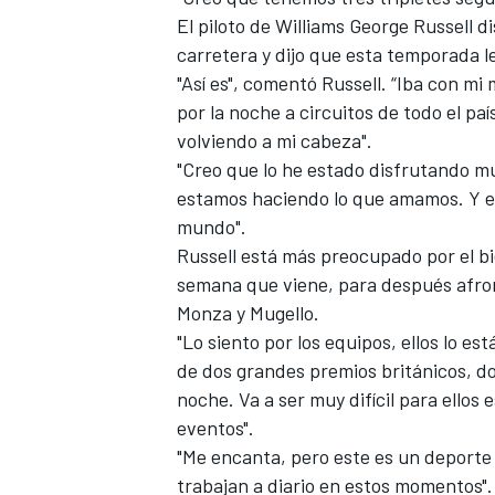
El piloto de
Williams
George Russell di
carretera y dijo que esta temporada l
"Así es", comentó
Russell
. “Iba con mi
por la noche a circuitos de todo el pa
volviendo a mi cabeza".
"Creo que lo he estado disfrutando m
estamos haciendo lo que amamos. Y est
mundo".
Russell está más preocupado por el bie
semana que viene, para después afro
MÁS CATEGORÍAS
Monza y Mugello.
"Lo siento por los equipos, ellos lo es
de dos grandes premios británicos, d
noche. Va a ser muy difícil para ellos
eventos".
"Me encanta, pero este es un deporte 
trabajan a diario en estos momentos".