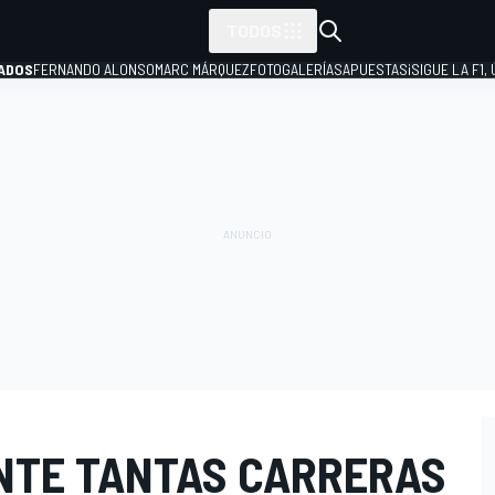
TODOS
ADOS
FERNANDO ALONSO
MARC MÁRQUEZ
FOTOGALERÍAS
APUESTAS
¡SIGUE LA F1,
P
NTE TANTAS CARRERAS