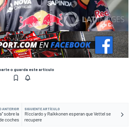
rte o guarda este artículo
O ANTERIOR
SIGUIENTE ARTÍCULO
a" sobre la
Ricciardo y Raikkonen esperan que Vettel se
de coches
recupere