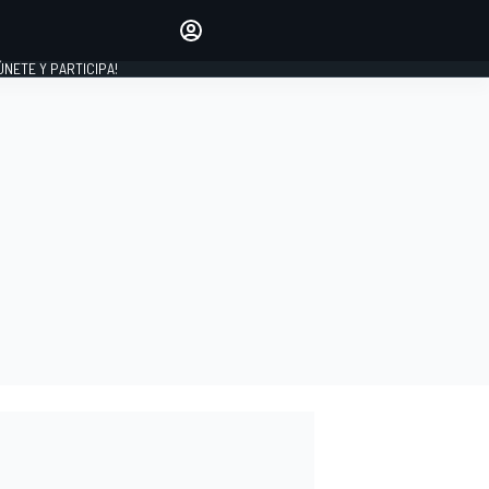
Haz que tu voz se escuche
comentando los artículos
 ÚNETE Y PARTICIPA!
INICIAR SESIÓN
EDICIÓN
ESPAÑA