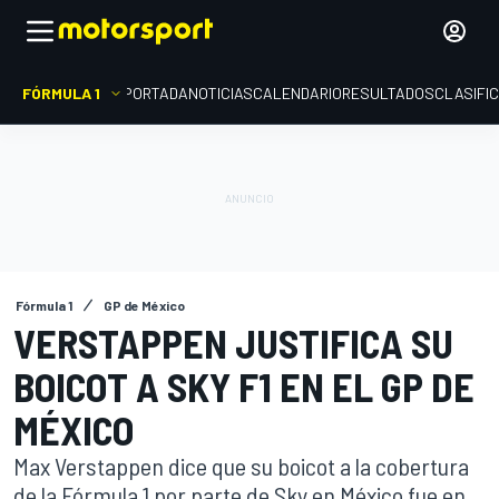
FÓRMULA 1
PORTADA
NOTICIAS
CALENDARIO
RESULTADOS
CLASIFI
Fórmula 1
GP de México
VERSTAPPEN JUSTIFICA SU
BOICOT A SKY F1 EN EL GP DE
MÉXICO
Max Verstappen dice que su boicot a la cobertura
de la Fórmula 1 por parte de Sky en México fue en