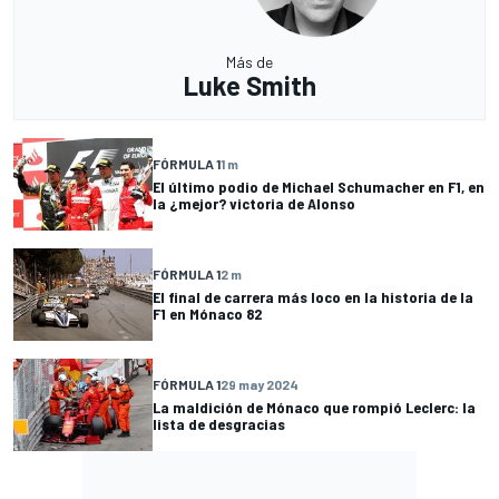
Más de
Luke Smith
FÓRMULA 1
1 m
El último podio de Michael Schumacher en F1, en
la ¿mejor? victoria de Alonso
FÓRMULA 1
2 m
El final de carrera más loco en la historia de la
F1 en Mónaco 82
FÓRMULA 1
29 may 2024
La maldición de Mónaco que rompió Leclerc: la
lista de desgracias