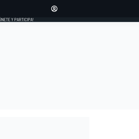
Haz que tu voz se escuche
comentando los artículos
 ÚNETE Y PARTICIPA!
INICIAR SESIÓN
EDICIÓN
ESPAÑA