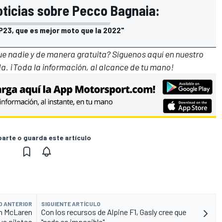
oticias sobre Pecco Bagnaia:
P23, que es mejor moto que la 2022"
que nadie y de manera gratuita? Síguenos
aquí en nuestro
a. ¡Toda la información, al alcance de tu mano!
rte o guarda este artículo
O ANTERIOR
SIGUIENTE ARTÍCULO
on McLaren
Con los recursos de Alpine F1, Gasly cree que
us pilotos
"nada es imposible"