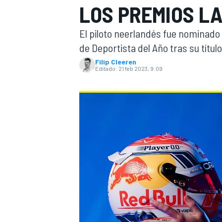
LOS PREMIOS L
INDYCAR
WRC
El piloto neerlandés fue nominado 
de Deportista del Año tras su título
Filip Cleeren
Editado:
21 feb 2023, 9:09
WEC
FÓRMULA E