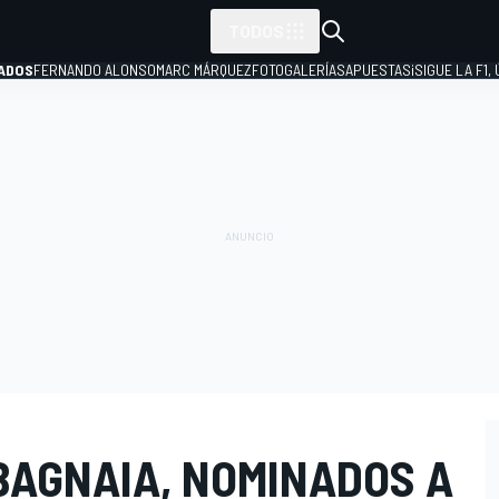
TODOS
ADOS
FERNANDO ALONSO
MARC MÁRQUEZ
FOTOGALERÍAS
APUESTAS
¡SIGUE LA F1,
P
BAGNAIA, NOMINADOS A