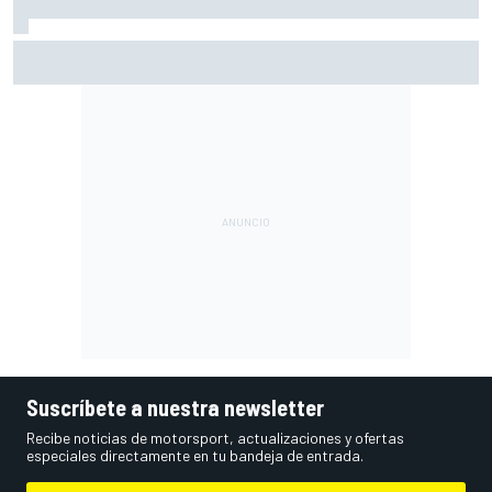
Vowles defiende el proyecto de Williams pese a sus pobres
resultados en 2026
Suscríbete a nuestra newsletter
Recibe noticias de motorsport, actualizaciones y ofertas
especiales directamente en tu bandeja de entrada.