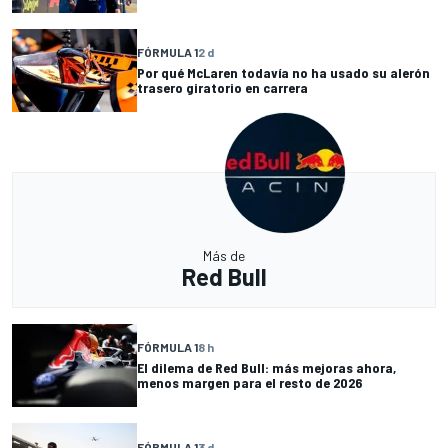
FÓRMULA 1
2 d
Por qué McLaren todavía no ha usado su alerón
trasero giratorio en carrera
Más de
Red Bull
FÓRMULA 1
8 h
El dilema de Red Bull: más mejoras ahora,
menos margen para el resto de 2026
FÓRMULA 1
3 d