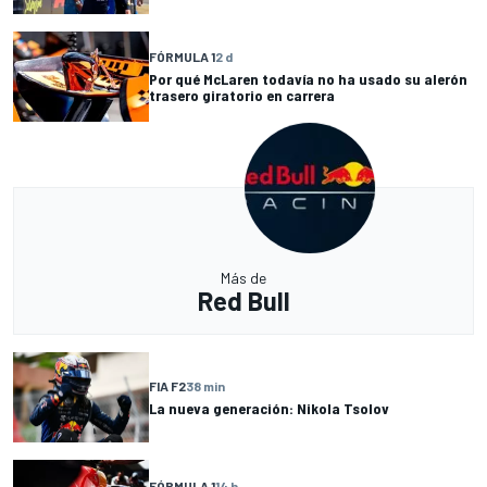
FÓRMULA 1
2 d
Por qué McLaren todavía no ha usado su alerón
trasero giratorio en carrera
Más de
Red Bull
FIA F2
38 min
La nueva generación: Nikola Tsolov
FÓRMULA 1
14 h