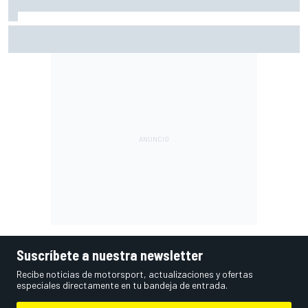
El momento en el que Stroll llegó a dejar de disfrutar de las
carreras
Suscríbete a nuestra newsletter
Recibe noticias de motorsport, actualizaciones y ofertas
especiales directamente en tu bandeja de entrada.