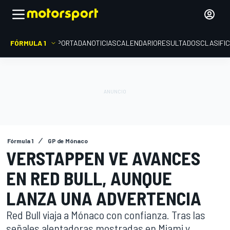
FÓRMULA 1
PORTADA
NOTICIAS
CALENDARIO
RESULTADOS
CLASIFI
Fórmula 1
GP de Mónaco
VERSTAPPEN VE AVANCES
EN RED BULL, AUNQUE
LANZA UNA ADVERTENCIA
Red Bull viaja a Mónaco con confianza. Tras las
señales alentadoras mostradas en Miami y