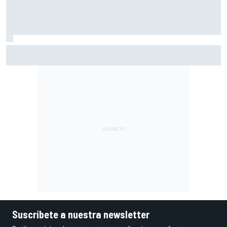
Moto3 en Silverstone - Resumen y resultados - Perrone
lidera la Práctica por solo 10 milésimas
Suscríbete a nuestra newsletter