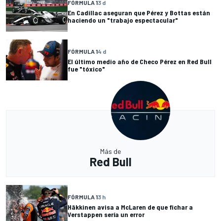
FÓRMULA 1
3 d
En Cadillac aseguran que Pérez y Bottas están
haciendo un "trabajo espectacular"
FÓRMULA 1
4 d
El último medio año de Checo Pérez en Red Bull
fue "tóxico"
Más de
Red Bull
FÓRMULA 1
3 h
Häkkinen avisa a McLaren de que fichar a
Verstappen sería un error