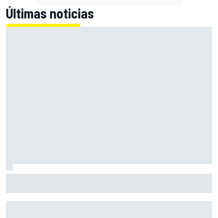
Últimas noticias
MotoGP en DIRECTO: la Práctica de Silverstone (Gran
Bretaña), con Live Timing