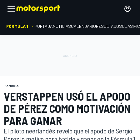
FÓRMULA 1
PORTADA
NOTICIAS
CALENDARIO
RESULTADOS
CLASIFI
Fórmula 1
VERSTAPPEN USÓ EL APODO
DE PÉREZ COMO MOTIVACIÓN
PARA GANAR
El piloto neerlandés reveló que el apodo de Sergio
Pérez le motivo para batirle y ganar en la Fórmula 1