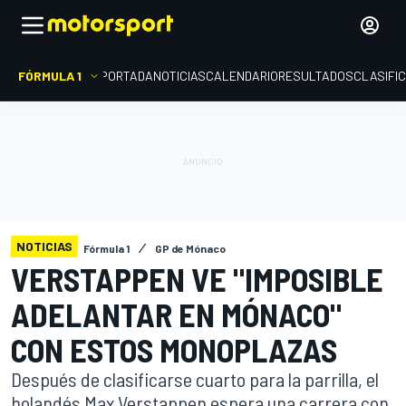
FÓRMULA 1
PORTADA
NOTICIAS
CALENDARIO
RESULTADOS
CLASIFI
NOTICIAS
Fórmula 1
GP de Mónaco
VERSTAPPEN VE "IMPOSIBLE
ADELANTAR EN MÓNACO"
CON ESTOS MONOPLAZAS
Después de clasificarse cuarto para la parrilla, el
holandés Max Verstappen espera una carrera con