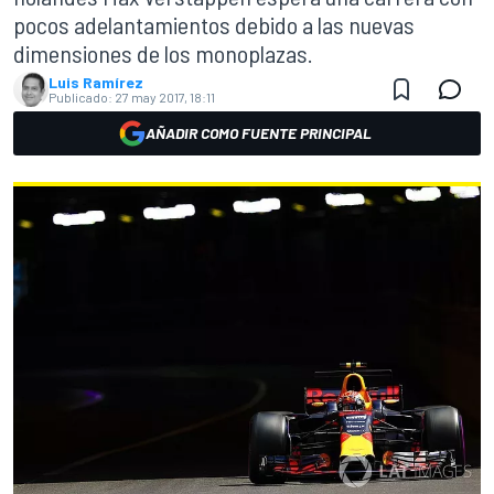
pocos adelantamientos debido a las nuevas
dimensiones de los monoplazas.
Luis Ramírez
Publicado:
27 may 2017, 18:11
AÑADIR COMO FUENTE PRINCIPAL