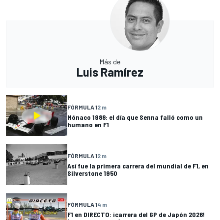
Más de
Luis Ramírez
FÓRMULA 1
2 m
Mónaco 1988: el día que Senna falló como un
humano en F1
FÓRMULA 1
2 m
Así fue la primera carrera del mundial de F1, en
Silverstone 1950
FÓRMULA 1
4 m
F1 en DIRECTO: ¡carrera del GP de Japón 2026!