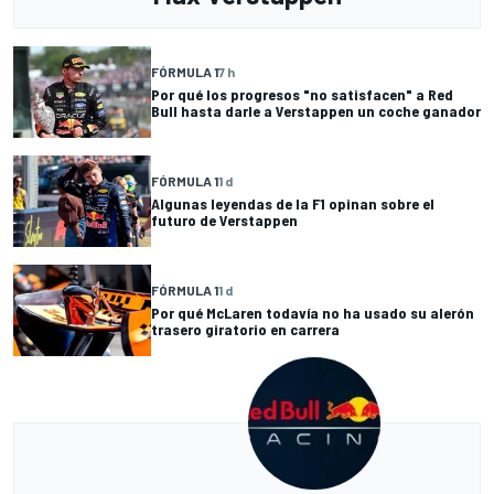
FÓRMULA 1
7 h
Por qué los progresos "no satisfacen" a Red
Bull hasta darle a Verstappen un coche ganador
FÓRMULA 1
1 d
Algunas leyendas de la F1 opinan sobre el
futuro de Verstappen
FÓRMULA 1
1 d
Por qué McLaren todavía no ha usado su alerón
trasero giratorio en carrera