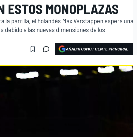
N ESTOS MONOPLAZAS
a la parrilla, el holandés Max Verstappen espera una
s debido a las nuevas dimensiones de los
AÑADIR COMO FUENTE PRINCIPAL