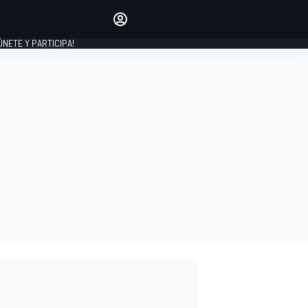
Haz que tu voz se escuche
comentando los artículos
 ÚNETE Y PARTICIPA!
INICIAR SESIÓN
EDICIÓN
ESPAÑA