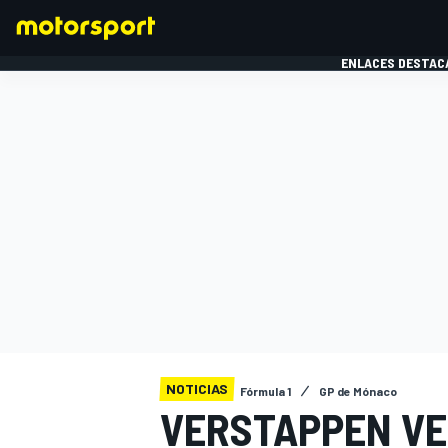
ENLACES DESTAC
FÓRMULA 1
MOTOG
NOTICIAS
Fórmula 1
GP de Mónaco
VERSTAPPEN VE