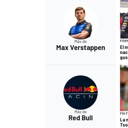
FÓRM
Más de
Max Verstappen
El 
nac
gus
Más de
FIA 
Red Bull
La 
Tso