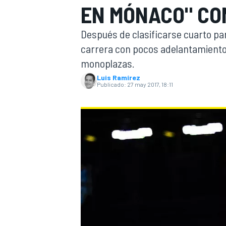
EN MÓNACO" CO
INDYCAR
WRC
Después de clasificarse cuarto par
carrera con pocos adelantamiento
monoplazas.
Luis Ramírez
Publicado:
27 may 2017, 18:11
WEC
FÓRMULA E