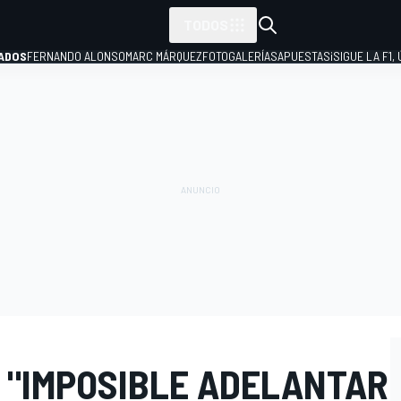
TODOS
ADOS
FERNANDO ALONSO
MARC MÁRQUEZ
FOTOGALERÍAS
APUESTAS
¡SIGUE LA F1,
P
 "IMPOSIBLE ADELANTAR