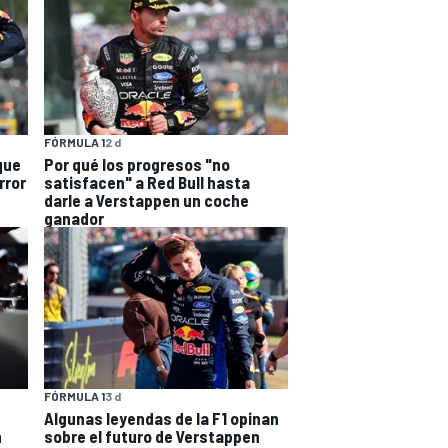
FÓRMULA 1
2 d
que
Por qué los progresos "no
rror
satisfacen" a Red Bull hasta
darle a Verstappen un coche
ganador
FÓRMULA 1
3 d
Algunas leyendas de la F1 opinan
n
sobre el futuro de Verstappen