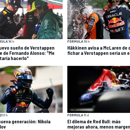
ULA 1
6 h
FÓRMULA 1
8 h
nuevo sueño de Verstappen
Häkkinen avisa a McLaren de 
e de Fernando Alonso: "Me
fichar a Verstappen sería un e
taría hacerlo"
F2
13 h
FÓRMULA 1
1 d
nueva generación: Nikola
El dilema de Red Bull: más
lov
mejoras ahora, menos marge