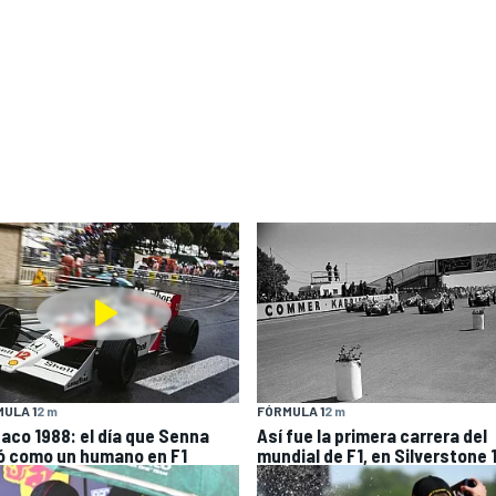
ULA 1
2 m
FÓRMULA 1
2 m
aco 1988: el día que Senna
Así fue la primera carrera del
ló como un humano en F1
mundial de F1, en Silverstone 