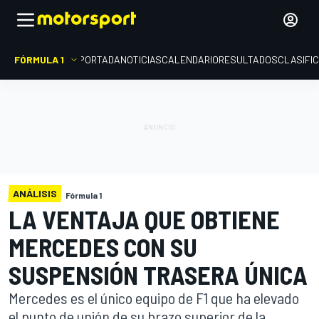
FÓRMULA 1
PORTADA
NOTICIAS
CALENDARIO
RESULTADOS
CLASIFI
ANÁLISIS
Fórmula 1
LA VENTAJA QUE OBTIENE
MERCEDES CON SU
SUSPENSIÓN TRASERA ÚNICA
Mercedes es el único equipo de F1 que ha elevado
el punto de unión de su brazo superior de la