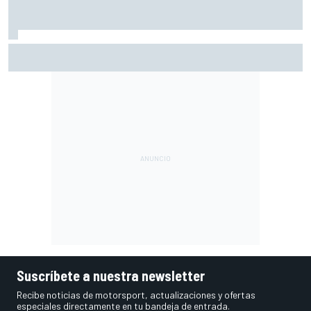
Vowles defiende el proyecto de Williams pese a sus pobres
resultados en 2026
Suscríbete a nuestra newsletter
Recibe noticias de motorsport, actualizaciones y ofertas
especiales directamente en tu bandeja de entrada.