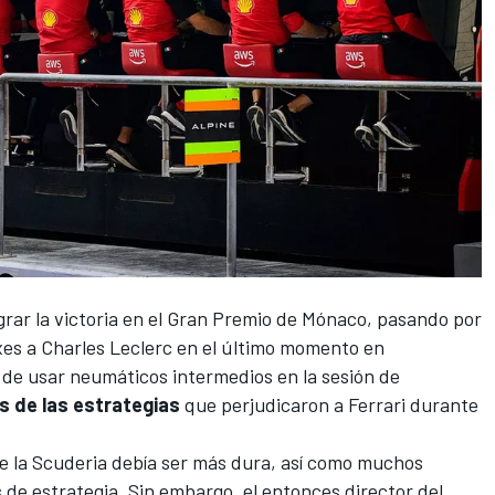
rar la victoria en el
Gran Premio de Mónaco
, pasando por
xes a
Charles Leclerc
en el último momento en
n de usar neumáticos intermedios en la
sesión de
s de las estrategias
que perjudicaron a
Ferrari
durante
ue la Scuderia debía ser más dura, así como muchos
 de estrategia. Sin embargo, el entonces director del