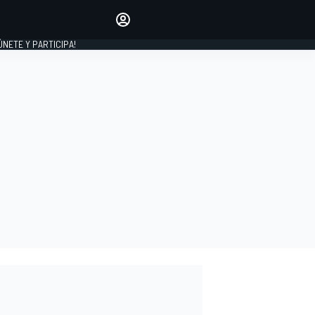
Haz que tu voz se escuche
comentando los artículos
 ÚNETE Y PARTICIPA!
INICIAR SESIÓN
EDICIÓN
ESPAÑA