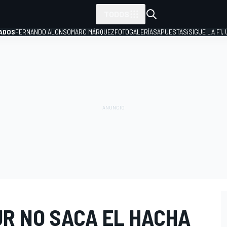
TODOS
ADOS
FERNANDO ALONSO
MARC MÁRQUEZ
FOTOGALERÍAS
APUESTAS
¡SIGUE LA F1,
P
UR NO SACA EL HACHA