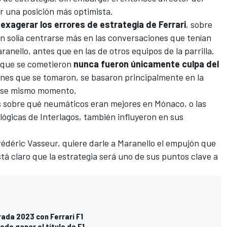
ar una posición más optimista.
 exagerar los errores de estrategia de Ferrari
, sobre
ión solía centrarse más en las conversaciones que tenían
ranello, antes que en las de otros equipos de la parrilla.
 que se cometieron
nunca fueron únicamente culpa del
iones que se tomaron, se basaron principalmente en la
n ese mismo momento.
sos sobre qué neumáticos eran mejores en
Mónaco
, o las
lógicas de
Interlagos
, también influyeron en sus
rédéric Vasseur
, quiere darle a Maranello el empujón que
está claro que la estrategia será uno de sus puntos clave a
ada 2023 con Ferrari F1
ede ganar el título de F1