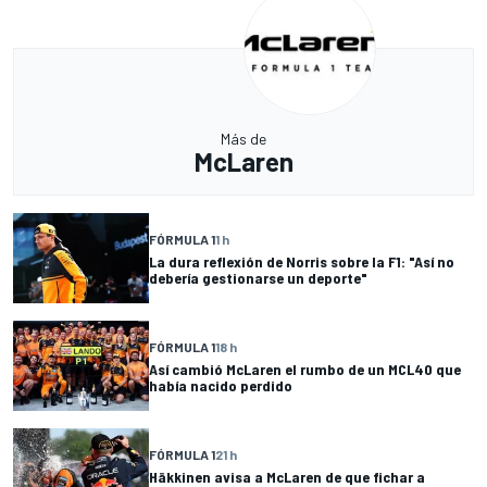
Más de
McLaren
FÓRMULA 1
1 h
La dura reflexión de Norris sobre la F1: "Así no
debería gestionarse un deporte"
FÓRMULA 1
18 h
Así cambió McLaren el rumbo de un MCL40 que
había nacido perdido
FÓRMULA 1
21 h
Häkkinen avisa a McLaren de que fichar a