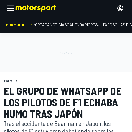
FÓRMULA 1
PORTADA
NOTICIAS
CALENDARIO
RESULTADOS
CLASIFI
Fórmula 1
EL GRUPO DE WHATSAPP DE
LOS PILOTOS DE F1 ECHABA
HUMO TRAS JAPÓN
Tras el accidente de Bearman en Japón, los
pilotos de F1 estuvieron debatiendo sobre las