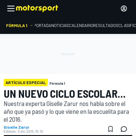
FÓRMULA 1
PORTADA
NOTICIAS
CALENDARIO
RESULTADOS
CLASIFI
ARTÍCULO ESPECIAL
Fórmula 1
UN NUEVO CICLO ESCOLAR...
Nuestra experta Giselle Zarur nos habla sobre el
año que ya pasó y lo que viene en la escuelita para
el 2016.
Giselle Zarur
Editado:
3 dic 2015, 15:10