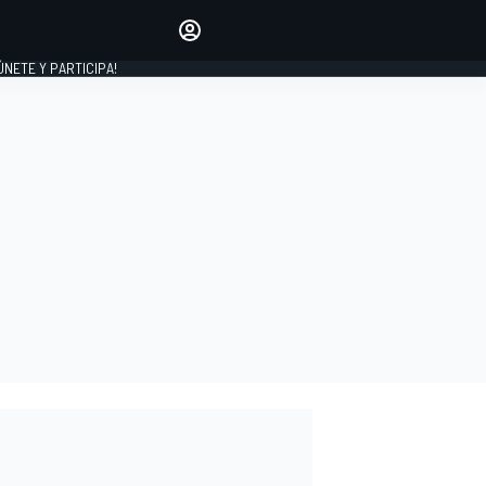
Haz que tu voz se escuche
comentando los artículos
 ÚNETE Y PARTICIPA!
INICIAR SESIÓN
EDICIÓN
ESPAÑA