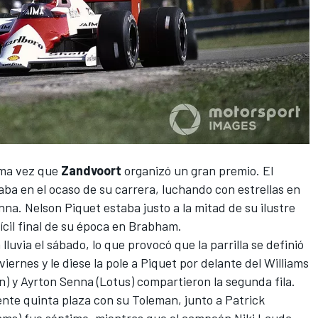
ima vez que
Zandvoort
organizó un gran premio. El
ba en el ocaso de su carrera, luchando con estrellas en
enna
.
Nelson Piquet
estaba justo a la mitad de su ilustre
fícil final de su época en Brabham.
lluvia el sábado, lo que provocó que la parrilla se definió
 viernes y le diese la pole a Piquet por delante del Williams
) y Ayrton Senna (Lotus) compartieron la segunda fila.
ente quinta plaza con su Toleman, junto a Patrick
iams) fue séptimo, mientras que el campeón Niki Lauda