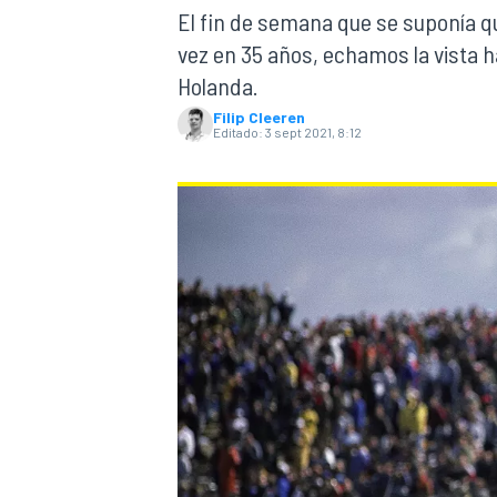
El fin de semana que se suponía q
vez en 35 años, echamos la vista h
INDYCAR
WRC
Holanda.
Filip Cleeren
Editado:
3 sept 2021, 8:12
WEC
FÓRMULA E