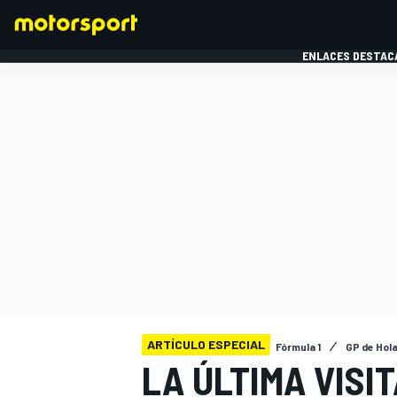
ENLACES DESTAC
FÓRMULA 1
MOTOG
ARTÍCULO ESPECIAL
Fórmula 1
GP de Hol
LA ÚLTIMA VISI