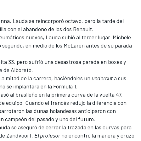
nna, Lauda se reincorporó octavo, pero la tarde del
lla con el abandono de los dos Renault.
eumáticos nuevos, Lauda subió al tercer lugar.
Michele
ó segundo, en medio de los McLaren antes de su parada
vuelta 33, pero sufrió una desastrosa parada en boxes y
e de Alboreto.
 a mitad de la carrera, haciéndoles un
undercut
a sus
no se implantara en la Fórmula 1.
só al brasileño en la primera curva de la vuelta 47,
e equipo. Cuando el francés redujo la diferencia con
 abarrotaron las dunas holandesas anticiparon con
n campeón del pasado y uno del futuro.
uda se aseguró de cerrar la trazada en las curvas para
a de Zandvoort.
El profesor
no encontró la manera y cruzó