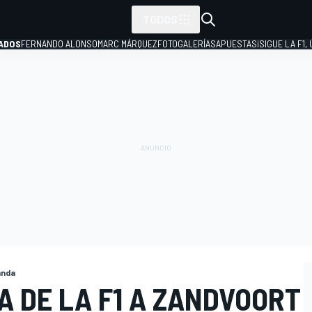
TODOS
ADOS
FERNANDO ALONSO
MARC MÁRQUEZ
FOTOGALERÍAS
APUESTAS
¡SIGUE LA F1,
P
anda
TA DE LA F1 A ZANDVOORT