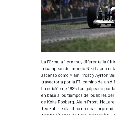
La
Fórmula 1
era muy diferente la últ
tricampeón del mundo
Niki Lauda
esta
ascenso como
Alain Prost
y
Ayrton S
trayectoria por la F1, camino de un di
La edición de 1985 fue golpeada por la 
en base a los tiempos de los libres del
de Keke Rosberg. Alain Prost (McLaren
Teo Fabi
se clasificó en una sorprend
Tambay (Renault). Nigel Mansell (Will