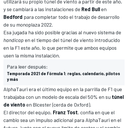
utilizará su propio túnel de viento a partir de este año,
y se cambiará a las instalaciones de
Red Bull
en
Bedford
para completar todo el trabajo de desarrollo
de su monoplaza 2022.
Esa jugada ha sido posible gracias al nuevo sistema de
handicap
en el tiempo del túnel de viento introducido
en la F1 este año, lo que permite que ambos equipos
usen la misma instalación.
Para leer después:
Temporada 2021 de Fórmula 1: reglas, calendario, pilotos
y más
AlphaTauri
era el último equipo en la parrilla de F1 que
trabajaba con un modelo de escala del 50% en su
túnel
de viento
en Bicester (cerda de Oxford).
El director del equipo,
Franz Tost
, confía en que el
cambio sea un impulso adicional para AlphaTauri en el
futuro, junto con
el nuevo límite de costes
y
el cambio