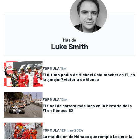
Más de
Luke Smith
FÓRMULA 1
1 m
El último podio de Michael Schumacher en F1, en
la ¿mejor? victoria de Alonso
FÓRMULA 1
2 m
El final de carrera más loco en la historia de la
F1 en Mónaco 82
FÓRMULA 1
29 may 2024
La maldición de Mónaco que rompió Leclerc: la