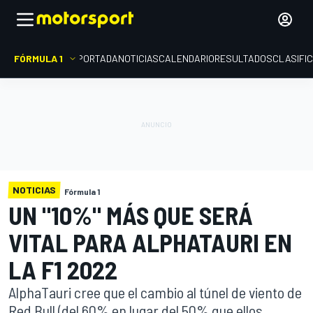
FÓRMULA 1
PORTADA
NOTICIAS
CALENDARIO
RESULTADOS
CLASIFI
NOTICIAS
Fórmula 1
UN "10%" MÁS QUE SERÁ
VITAL PARA ALPHATAURI EN
LA F1 2022
AlphaTauri cree que el cambio al túnel de viento de
Red Bull (del 60% en lugar del 50% que ellos