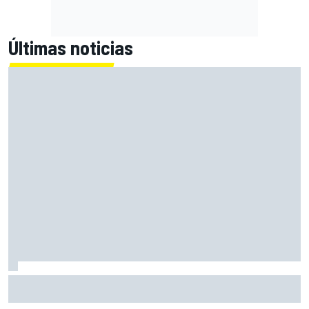
Últimas noticias
Cuando cualquiera podía correr en F1: la época que la
comercialización borró