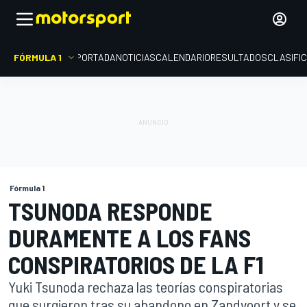
FÓRMULA 1
PORTADA
NOTICIAS
CALENDARIO
RESULTADOS
CLASIFI
Fórmula 1
TSUNODA RESPONDE
DURAMENTE A LOS FANS
CONSPIRATORIOS DE LA F1
Yuki Tsunoda rechaza las teorías conspiratorias
que surgieron tras su abandono en Zandvoort y se