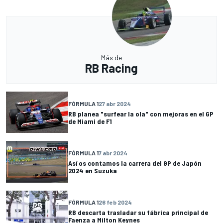
Más de
RB Racing
FÓRMULA 1
27 abr 2024
RB planea "surfear la ola" con mejoras en el GP
de Miami de F1
FÓRMULA 1
7 abr 2024
Así os contamos la carrera del GP de Japón
2024 en Suzuka
FÓRMULA 1
26 feb 2024
RB descarta trasladar su fábrica principal de
Faenza a Milton Keynes