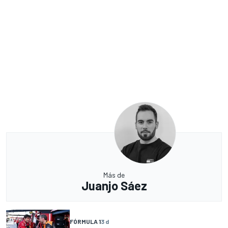
Más de
Juanjo Sáez
FÓRMULA 1
3 d