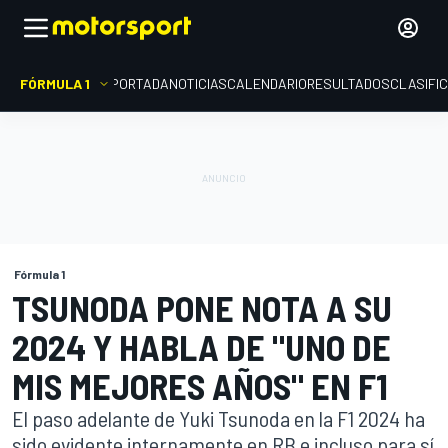
FÓRMULA 1
PORTADA
NOTICIAS
CALENDARIO
RESULTADOS
CLASIFI
Fórmula 1
TSUNODA PONE NOTA A SU
2024 Y HABLA DE "UNO DE
MIS MEJORES AÑOS" EN F1
El paso adelante de Yuki Tsunoda en la F1 2024 ha
sido evidente internamente en RB e incluso para sí