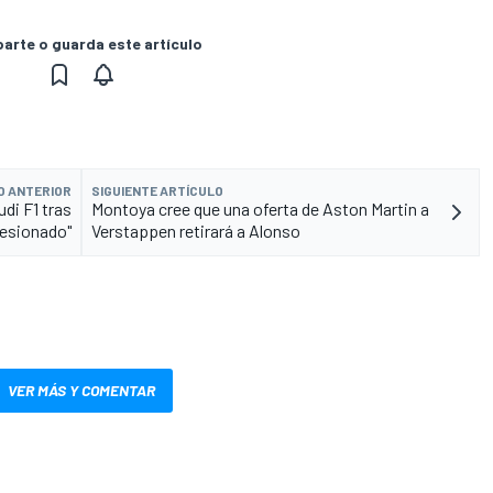
rte o guarda este artículo
O ANTERIOR
SIGUIENTE ARTÍCULO
udi F1 tras
Montoya cree que una oferta de Aston Martin a
resionado"
Verstappen retirará a Alonso
VER MÁS Y COMENTAR