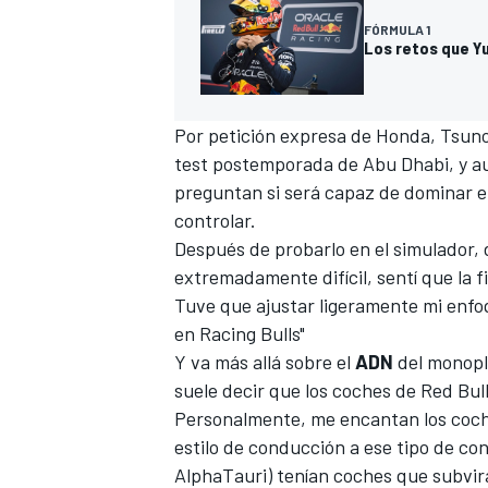
FÓRMULA 1
Los retos que Yu
Por petición expresa de Honda,
Tsuno
test postemporada de Abu Dhabi,
y a
preguntan si será capaz de dominar e
controlar.
Después de probarlo en el simulador, 
extremadamente difícil, sentí que la 
MÁS CATEGORÍAS
Tuve que ajustar ligeramente mi enfo
en Racing Bulls"
Y va más allá sobre el
ADN
del monopla
suele decir que los coches de Red Bull
Personalmente, me encantan los coche
estilo de conducción a ese tipo de con
AlphaTauri) tenían coches que subvir