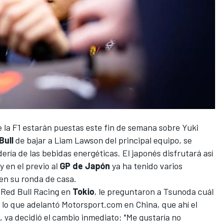
 la F1 estarán puestas este fin de semana sobre
Yuki
Bull
de bajar a
Liam Lawson
del principal equipo, se
dería de las bebidas energéticas. El japonés disfrutará así
 en el previo al
GP de Japón
ya ha tenido varios
en su ronda de casa.
e
Red Bull Racing
en
Tokio
, le preguntaron a Tsunoda cuál
ó lo que
adelantó Motorsport.com en China
, que ahí el
, ya decidió el cambio inmediato: "Me gustaría no