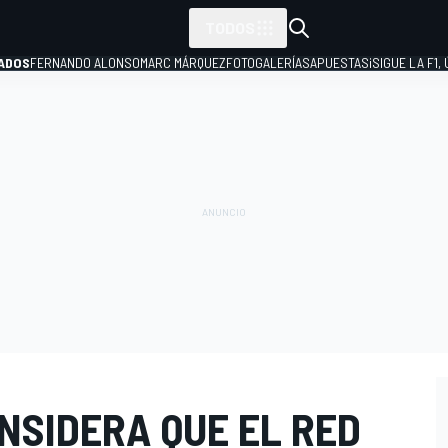
TODOS
ADOS
FERNANDO ALONSO
MARC MÁRQUEZ
FOTOGALERÍAS
APUESTAS
¡SIGUE LA F1,
P
NSIDERA QUE EL RED