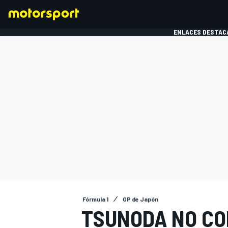
ENLACES DESTAC
FÓRMULA 1
MOTOG
Fórmula 1
GP de Japón
TSUNODA NO CO