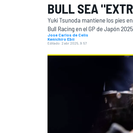
BULL SEA "EXTR
INDYCAR
WRC
Yuki Tsunoda mantiene los pies en 
Bull Racing en el GP de Japón 2025 d
Jose Carlos de Celis
Kenichiro Ebii
Editado:
2 abr 2025, 9:57
WEC
FÓRMULA E