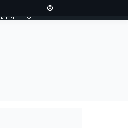
Haz que tu voz se escuche
comentando los artículos
 ÚNETE Y PARTICIPA!
INICIAR SESIÓN
EDICIÓN
ESPAÑA