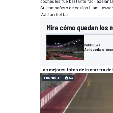
coches les fue bastante fácil adelant
Su compañero de equipo
Liam Lawso
Valtteri Bottas
.
Mira cómo quedan los 
FÓRMULA 1
Así queda el mun
Las mejores fotos de la carrera de
FÓRMULA 1
43