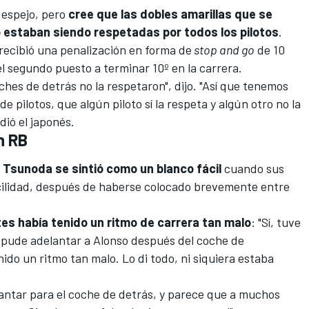
 espejo, pero
cree que las dobles amarillas que se
estaban siendo respetadas por todos los pilotos
.
 recibió una penalización en forma de
stop and go
de 10
l segundo puesto a terminar 10º en la carrera.
ches de detrás no la respetaron", dijo. "Así que tenemos
de pilotos, que algún piloto sí la respeta y algún otro no la
dió el japonés.
n RB
Tsunoda se sintió como un blanco fácil
cuando sus
acilidad, después de haberse colocado brevemente entre
es había tenido un ritmo de carrera tan malo
: "Sí, tuve
 pude adelantar a Alonso después del coche de
nido un ritmo tan malo. Lo di todo, ni siquiera estaba
lantar para el coche de detrás, y parece que a muchos