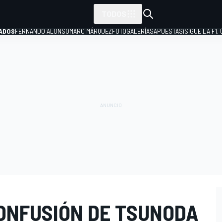
TODOS
ADOS
FERNANDO ALONSO
MARC MÁRQUEZ
FOTOGALERÍAS
APUESTAS
¡SIGUE LA F1,
P
CONFUSIÓN DE TSUNODA