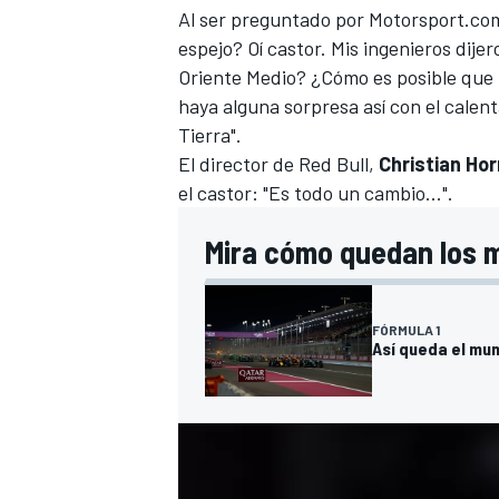
Al ser preguntado por
Motorsport.co
espejo? Oí castor. Mis ingenieros dije
Oriente Medio? ¿Cómo es posible que 
haya alguna sorpresa así con el calen
Tierra".
El director de
Red Bull
,
Christian Ho
el castor: "Es todo un cambio...".
Mira cómo quedan los 
FÓRMULA 1
Así queda el mun