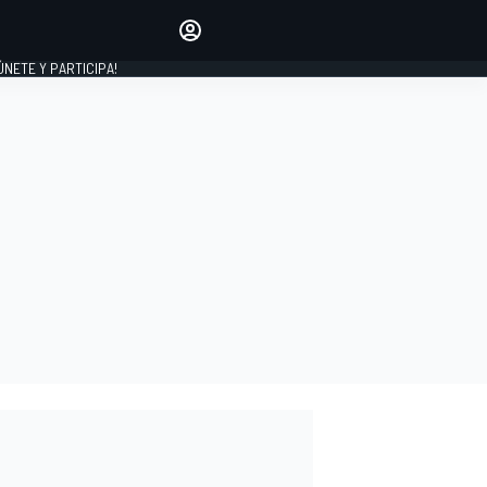
Haz que tu voz se escuche
comentando los artículos
 ÚNETE Y PARTICIPA!
INICIAR SESIÓN
EDICIÓN
ESPAÑA