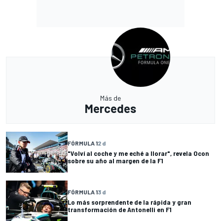
Más de
Mercedes
FÓRMULA 1
2 d
"Volví al coche y me eché a llorar", revela Ocon
sobre su año al margen de la F1
FÓRMULA 1
3 d
Lo más sorprendente de la rápida y gran
transformación de Antonelli en F1