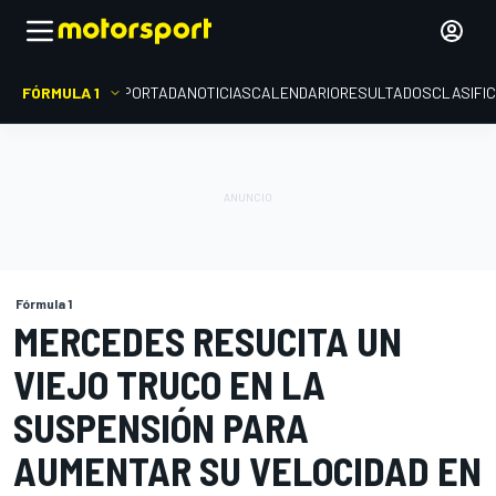
FÓRMULA 1
PORTADA
NOTICIAS
CALENDARIO
RESULTADOS
CLASIFI
Fórmula 1
MERCEDES RESUCITA UN
VIEJO TRUCO EN LA
SUSPENSIÓN PARA
AUMENTAR SU VELOCIDAD EN