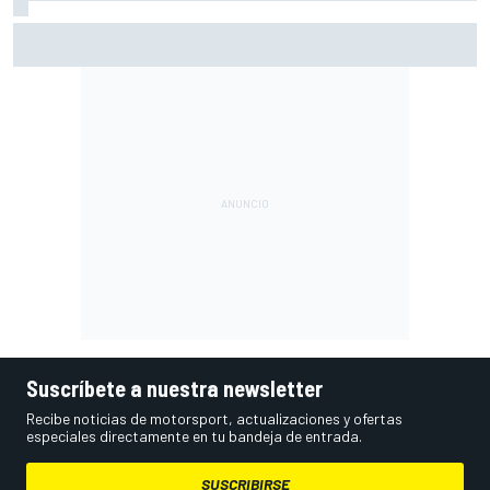
Vowles defiende el proyecto de Williams pese a sus pobres
resultados en 2026
Suscríbete a nuestra newsletter
Recibe noticias de motorsport, actualizaciones y ofertas
especiales directamente en tu bandeja de entrada.
SUSCRIBIRSE