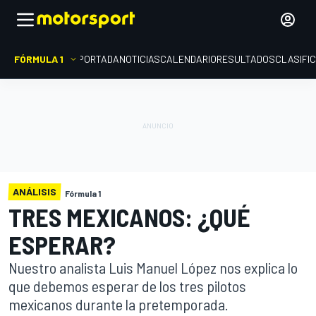
FÓRMULA 1
PORTADA
NOTICIAS
CALENDARIO
RESULTADOS
CLASIFI
ANÁLISIS
Fórmula 1
TRES MEXICANOS: ¿QUÉ
ESPERAR?
Nuestro analista Luis Manuel López nos explica lo
que debemos esperar de los tres pilotos
mexicanos durante la pretemporada.