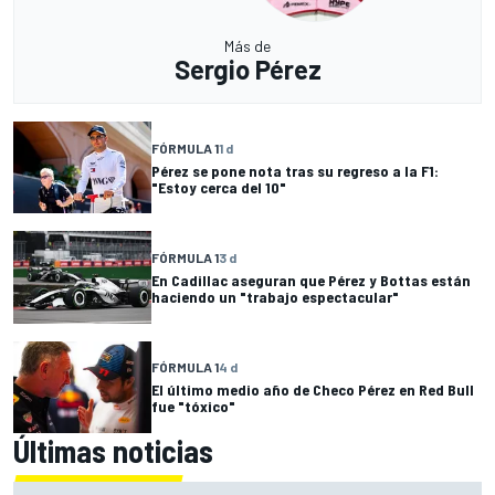
Más de
Sergio Pérez
FÓRMULA 1
1 d
Pérez se pone nota tras su regreso a la F1:
"Estoy cerca del 10"
FÓRMULA 1
3 d
En Cadillac aseguran que Pérez y Bottas están
haciendo un "trabajo espectacular"
FÓRMULA 1
4 d
El último medio año de Checo Pérez en Red Bull
fue "tóxico"
Últimas noticias